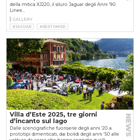
della mitica XJ220, il siluro Jaguar degli Anni ’90.
Linee...
GALLERY
#JAGUAR
#RESTOMOD
Villa d’Este 2025, tre giorni
NEWS
d’incanto sul lago
Dalle scenografiche fuoriserie degli anni ’20 a
prototipi dimenticati, dai bolidi degli anni ’50 alle
vetture da corsa che hanno segnato quelli...