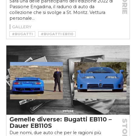
STORIE
Sarà una delle partecipanti dell’edizione 2022 di
Passione Engadina, il raduno di auto da
collezione che si svolge a St. Moritz. Vettura
personale...
GALLERY
#BUGATTI
#BUGATTI EB110
Gemelle diverse: Bugatti EB110 –
STORIE
Dauer EB110S
Due nomi, due auto che per le ragioni più