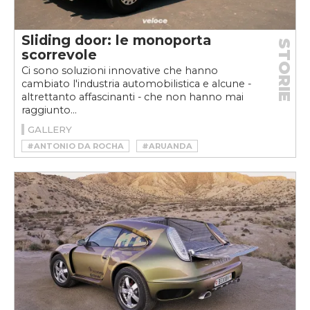
Sliding door: le monoporta
STORIE
scorrevole
Ci sono soluzioni innovative che hanno
cambiato l'industria automobilistica e alcune -
altrettanto affascinanti - che non hanno mai
raggiunto...
GALLERY
#ANTONIO DA ROCHA
#ARUANDA
#ARUANDA FISSORE
#FERRARI MODULO
#FERRARI MODULO PININFARINA
#HOLDEN RD001 HURRICANE
#PAOLO MARTIN
#PININFARINA MODULO
#TOYOTA
#TOYOTA PUBLICA
#TOYOTA PUBLICA SPORTS CONCEPT