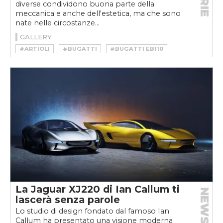
diverse condividono buona parte della
meccanica e anche dell'estetica, ma che sono
nate nelle circostanze...
GALLERY
#ARTIOLI
#BUGATTI
#BUGATTI EB110
#DAUER EB110S
#DAUER RACING
#EB110
#HYPERCAR
#JOCHEN DAUER
La Jaguar XJ220 di Ian Callum ti
NEWS
lascerà senza parole
Lo studio di design fondato dal famoso Ian
Callum ha presentato una visione moderna