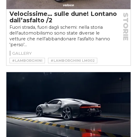
Velocissime… sulle dune! Lontano
STORIE
dall’asfalto /2
Fuori strada, fuori dagli schemi: nella storia
dell'automobilismo sono state diverse le
vetture che nell'abbandonare l'asfalto hanno
'perso'...
GALLERY
#LAMBORGHINI
#LAMBORGHINI LM002
#PORSCHE
#PORSCHE 911
#PORSCHE 911 OFFROAD
#RINSPEED
#RINSPEED BEDOUIN
#RINSPEED BEDOUIN 911
#RINSPEED BEDOUIN PORSCHE