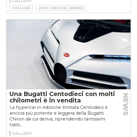
GALLERY
#JAGUAR
#SULTANO DEL BRUNEI
Una Bugatti Centodieci con molti
NEWS
chilometri è in vendita
La hypercar in edizione limitata Centodieci è
ancora più potente e leggera della Bugatti
Chiron da cui deriva, riprendendo tantissimi
tratti...
GALLERY