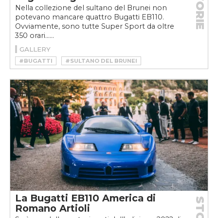
STORIE
Nella collezione del sultano del Brunei non
potevano mancare quattro Bugatti EB110.
Ovviamente, sono tutte Super Sport da oltre
350 orari......
GALLERY
#BUGATTI
#SULTANO DEL BRUNEI
La Bugatti EB110 America di
Romano Artioli