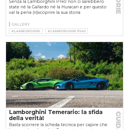
STORIE
Senza la Lamborghini P140 non ci sarebbero
state né la Gallardo né la Huracan e per questo
val la pena (ri)scoprire la sua storia
GALLERY
#LAMBORGHINI
#LAMBORGHINI P140
Lamborghini Temerario: la sfida
GUIDA
della verità!
Basta scorrere la scheda tecnica per capire che