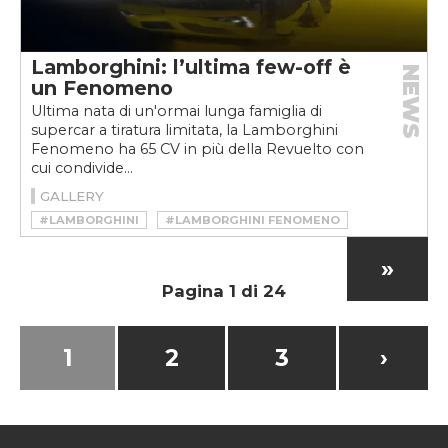
Lamborghini: l’ultima few-off è
NEWS
un Fenomeno
Ultima nata di un'ormai lunga famiglia di
supercar a tiratura limitata, la Lamborghini
Fenomeno ha 65 CV in più della Revuelto con
cui condivide...
GALLERY
#LAMBORGHINI
#LAMBORGHINI FENOMENO
»
Pagina 1 di 24
1
2
3
›