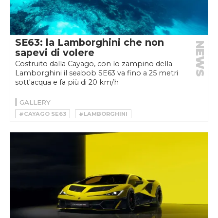
SE63: la Lamborghini che non
NEWS
sapevi di volere
Costruito dalla Cayago, con lo zampino della
Lamborghini il seabob SE63 va fino a 25 metri
sott'acqua e fa più di 20 km/h
GALLERY
#CAYAGO SE63
#LAMBORGHINI
#SEABOB