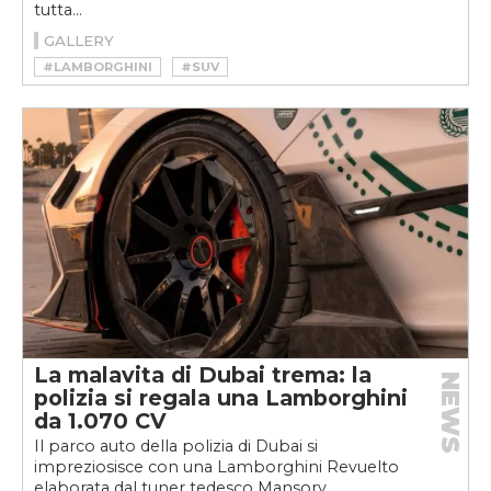
tutta...
GALLERY
#LAMBORGHINI
#SUV
La malavita di Dubai trema: la
NEWS
polizia si regala una Lamborghini
da 1.070 CV
Il parco auto della polizia di Dubai si
impreziosisce con una Lamborghini Revuelto
elaborata dal tuner tedesco Mansory