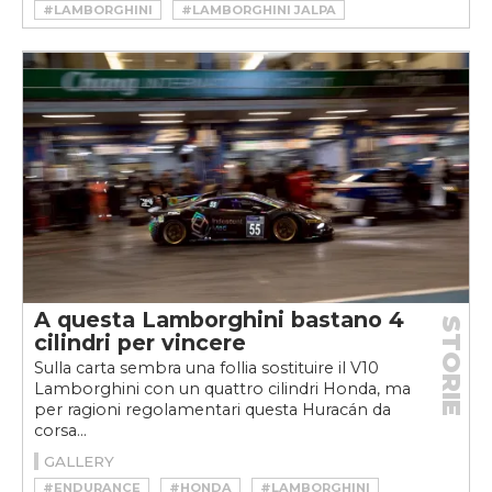
#LAMBORGHINI
#LAMBORGHINI JALPA
#LAMBORGHINI JALPA STORIA
A questa Lamborghini bastano 4
STORIE
cilindri per vincere
Sulla carta sembra una follia sostituire il V10
Lamborghini con un quattro cilindri Honda, ma
per ragioni regolamentari questa Huracán da
corsa...
GALLERY
#ENDURANCE
#HONDA
#LAMBORGHINI