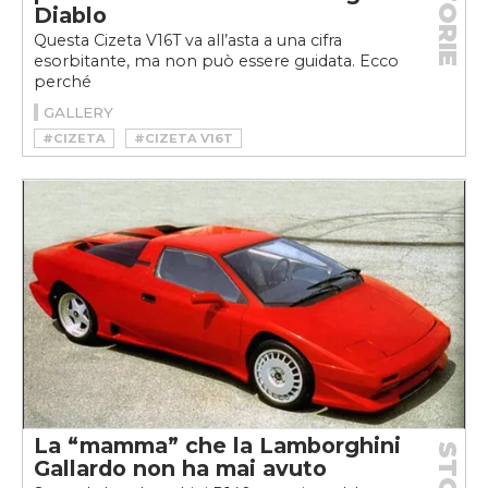
STORIE
Diablo
Questa Cizeta V16T va all’asta a una cifra
esorbitante, ma non può essere guidata. Ecco
perché
GALLERY
#CIZETA
#CIZETA V16T
#CIZETA-MORODER V16T
La “mamma” che la Lamborghini
Gallardo non ha mai avuto