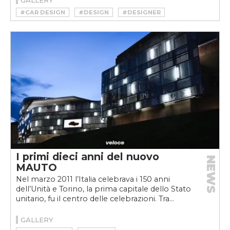
GALLERY
#CAR DESIGN
#DESIGN
#DESIGNER
#GIOVANNI MICHELOTTI
#MAUTO
#MICHELOTTI
#MUSEO NAZIONALE DELL’AUTOMOBILE DI TORINO
I primi dieci anni del nuovo
NEWS
MAUTO
Nel marzo 2011 l’Italia celebrava i 150 anni
dell’Unità e Torino, la prima capitale dello Stato
unitario, fu il centro delle celebrazioni. Tra...
GALLERY