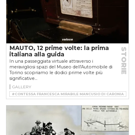
MAUTO, 12 prime volte: la prima
STORIE
italiana alla guida
In una passeggiata virtuale attraverso i
meravigliosi spazi del Museo dell'Automobile di
Torino scopriamo le dodici prime volte più
significative...
GALLERY
#CONTESSA FRANCESCA MIRABILE MANCUSIO DI CARONIA
#ISOTTA FRASCHINI AN 20/30 HP
#MAUTO 12 PRIME VOLTE
#PATENTE
#PRIMA DONNA ITALIANA ALLA GUIDA