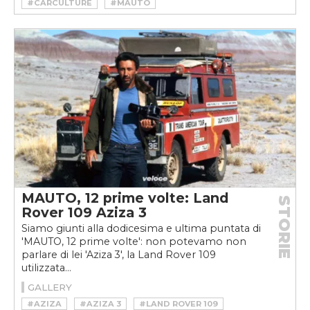
#CARCULTURE
#MAUTO
#MUSEO AUTOMOBILE TORINO
MAUTO, 12 prime volte: Land
STORIE
Rover 109 Aziza 3
Siamo giunti alla dodicesima e ultima puntata di
'MAUTO, 12 prime volte': non potevamo non
parlare di lei 'Aziza 3', la Land Rover 109
utilizzata...
GALLERY
#AZIZA
#AZIZA 3
#LAND ROVER 109