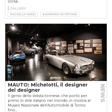
corsa...
GALLERY
#ACHILLE VARZI
#ADRIANO SCOFFONE
#ADRIANO SCOFFONE FOTO
#ALFA ROMEO 6C 1500 MMS
#AUTO D'EPOCA
#CORSE SU STRADA
#CUNEO-COLLE DELLA MADDALENA
#MAUTO
#MOTORSPORT
#MOTORSPORT VINTAGE
#MUSEO AUTOMOBILE TORINO
#QUEI TEMERARI DELLE STRADE BIANCHE
#QUEI TEMERARI DELLE STRADE BIANCHE MOSTRA
#TAZIO NUVOLARI
#TAZIO NUVOLARI ALFA ROMEO P2
#VINTAGE
MAUTO: Michelotti, il designer
NEWS
dei designer
Il genio dello stilista torinese, che portò per
primo lo stile italiano nel mondo, in mostra al
Museo Nazionale dell’Automobile di Torino
fino...