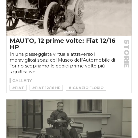
MAUTO, 12 prime volte: Fiat 12/16
STORIE
HP
In una passeggiata virtuale attraverso i
meravigliosi spazi del Museo dell'Automobile di
Torino scopriamo le dodici prime volte più
significative...
GALLERY
#FIAT
#FIAT 12/16 HP
#IGNAZIO FLORIO
#MAUTO 12 PRIME VOLTE
#TARGA FLORIO