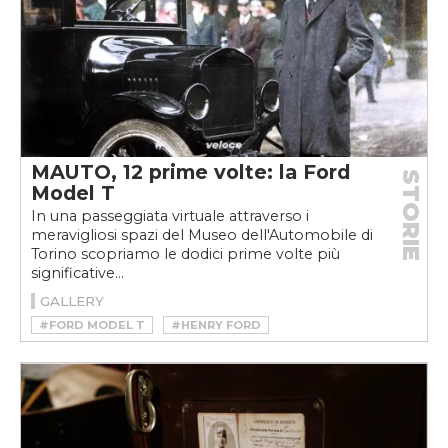
MAUTO, 12 prime volte: la Ford
STORIE
Model T
In una passeggiata virtuale attraverso i
meravigliosi spazi del Museo dell'Automobile di
Torino scopriamo le dodici prime volte più
significative...
GALLERY
#FORD MODEL T
#HENRY FORD
#MAUTO 12 PRIME VOLTE
#MAUTO FORD MODEL T
#MODEL T