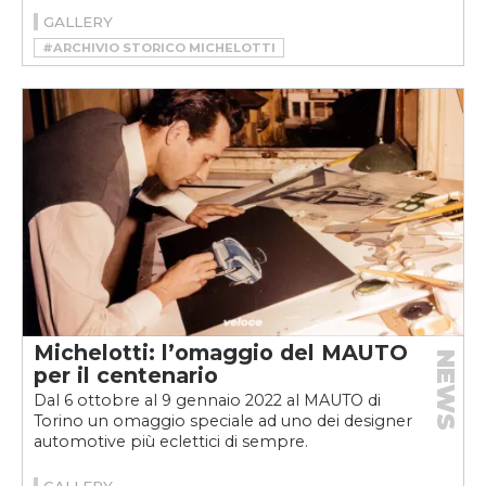
GALLERY
#ARCHIVIO STORICO MICHELOTTI
#CAR DESIGN
#DESIGNER
#GIOVANNI MICHELOTTI
#MAUTO
#MAUTO MICHELOTTI WORLD
#MICHELOTTI WORLD
Michelotti: l’omaggio del MAUTO
NEWS
per il centenario
Dal 6 ottobre al 9 gennaio 2022 al MAUTO di
Torino un omaggio speciale ad uno dei designer
automotive più eclettici di sempre.