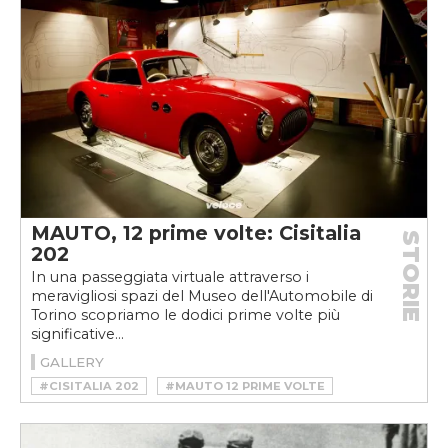
MAUTO, 12 prime volte: Cisitalia
STORIE
202
In una passeggiata virtuale attraverso i
meravigliosi spazi del Museo dell'Automobile di
Torino scopriamo le dodici prime volte più
significative...
GALLERY
#CISITALIA 202
#MAUTO 12 PRIME VOLTE
#MOMA
#MOMA NEW YORK AUTO
#PIERO DUSIO