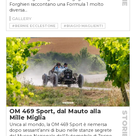
Forghieri raccontano una Formula 1 molto
diversa...
GALLERY
#BERNIE ECCLESTONE
#BIAGIO MAGLIENTI
#ENZO FERRARI
#FORMULA 1
#FORMULA 1 ANNI 70
#FORMULA 1 FERRARI
#GIORGIO PIOLA
#MAURO FORGHIERI
#MOTORSPORT
#STORIE DI CORSE
OM 469 Sport, dal Mauto alla
STORIE
Mille Miglia
Unica al mondo, la OM 469 Sport è riemersa
dopo sessant’anni di buio nelle stanze segrete
del Museo Nazionale dell’Automobile di Torino