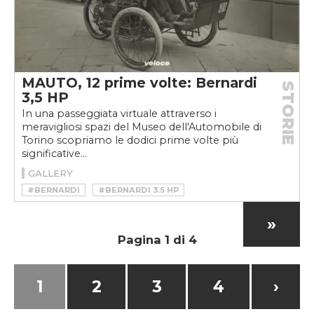
MAUTO, 12 prime volte: Bernardi
STORIE
3,5 HP
In una passeggiata virtuale attraverso i
meravigliosi spazi del Museo dell'Automobile di
Torino scopriamo le dodici prime volte più
significative...
GALLERY
#BERNARDI
#BERNARDI 3.5 HP
#ENRICO BERNARDI
#MAUTO
#MAUTO 12 PRIME VOLTE
»
#MUSEO NAZIONALE DELL’AUTOMOBILE DI TORINO
Pagina 1 di 4
1
2
3
4
›