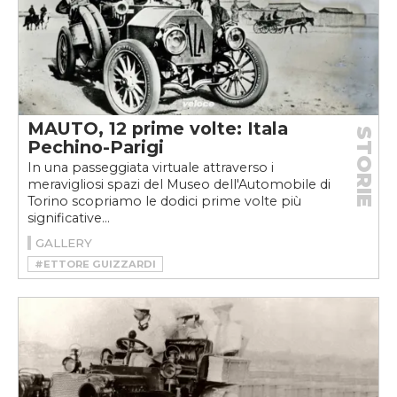
MAUTO, 12 prime volte: Itala
STORIE
Pechino-Parigi
In una passeggiata virtuale attraverso i
meravigliosi spazi del Museo dell'Automobile di
Torino scopriamo le dodici prime volte più
significative...
GALLERY
#ETTORE GUIZZARDI
#ITALA PECHINO-PARIGI
#LUIGI BARZINI
#MAUTO 12 PRIME VOLTE
#RAID