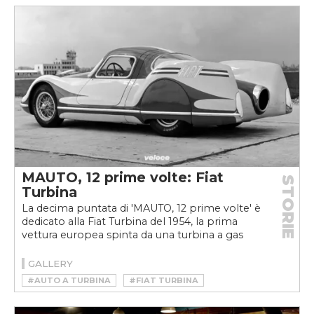
#NSU
#NSU RO 80
#WANKEL
MAUTO, 12 prime volte: Fiat
STORIE
Turbina
La decima puntata di 'MAUTO, 12 prime volte' è
dedicato alla Fiat Turbina del 1954, la prima
vettura europea spinta da una turbina a gas
GALLERY
#AUTO A TURBINA
#FIAT TURBINA
#MAUTO 12 PRIME VOLTE