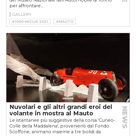
per affrontare...
GALLERY
#1000 MIGLIA 2021
#MAUTO
#MILLE MIGLIA
#MOTORSPORT
#MUSEO NAZIONALE DELL’AUTOMOBILE DI TORINO
#OFFICINE MECCANICHE DI BRESCIA
#OM
#OM 469 SPORT
#VINTAGE
Nuvolari e gli altri grandi eroi del
NEWS
volante in mostra al Mauto
Le istantanee più suggestive della corsa 'Cuneo-
Colle della Maddalena', provenienti dal Fondo
Scoffone, animano insieme a tre bolidi da