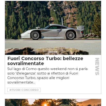
#FLAT-SIX
#FLATNOSE
#PORSCHE
#PORSCHE 911
#PORSCHE 911 TURBO S
#TURBO
#TURBO S
Fuori Concorso Turbo: bellezze
NEWS
sovralimentate
Sul lago di Como questo weekend non si parla
solo 'd'eleganza': sotto ai riflettori di Fuori
Concorso Turbo, spazio alle migliori
sovralimentate...
#FUORI CONCORSO
#FUORI CONCORSO 2021
#FUORI CONCORSO TURBO
#FUORI CONCORSO TURBO 2021