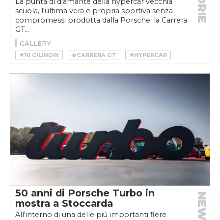
STORIE
La punta di diamante della hypercar vecchia
scuola, l'ultima vera e propria sportiva senza
compromessi prodotta dalla Porsche: la Carrera
GT...
GALLERY
#10 CILINDRI
#CARRERA GT
#HYPERCAR
#PORSCHE
#SUPERCAR
#V10
50 anni di Porsche Turbo in
NEWS
mostra a Stoccarda
All'interno di una delle più importanti fiere