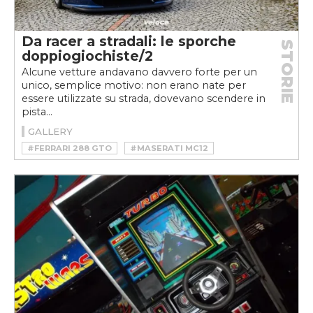
Da racer a stradali: le sporche
STORIE
doppiogiochiste/2
Alcune vetture andavano davvero forte per un
unico, semplice motivo: non erano nate per
essere utilizzate su strada, dovevano scendere in
pista...
GALLERY
#FERRARI 288 GTO
#MASERATI MC12
#MCLAREN F1 LM
#MERCEDES-BENZ CLK GTR
#PEUGEOT 205 T16
#PORSCHE 917-030
#PORSCHE GT1 STRASSENVERSION