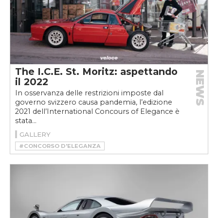
#PORSCHE 911 GT1 STRASSENVERSION
#TOYOTA 2JZ
#TOYOTA SUPRA
#TURBO
The I.C.E. St. Moritz: aspettando
NEWS
il 2022
In osservanza delle restrizioni imposte dal
governo svizzero causa pandemia, l’edizione
2021 dell’International Concours of Elegance è
stata...
GALLERY
#CONCORSO D'ELEGANZA
#FABRIZIO D’ALOISIO
#ICE ST. MORITZ 2022
#ST. MORITZ
#THE I.C.E.
#THE ICE