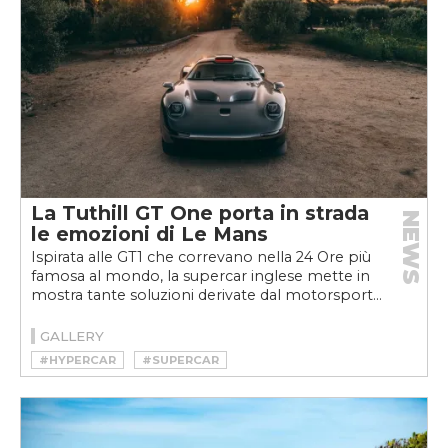
#JEAN ALESI
#LANCIA DELTA ECV2
#MARK WEBBER
#PORSCHE 911 GT1 STRASSENVERSION
#PORSCHE 956 GROUP C
La Tuthill GT One porta in strada
NEWS
le emozioni di Le Mans
Ispirata alle GT1 che correvano nella 24 Ore più
famosa al mondo, la supercar inglese mette in
mostra tante soluzioni derivate dal motorsport...
GALLERY
#HYPERCAR
#SUPERCAR