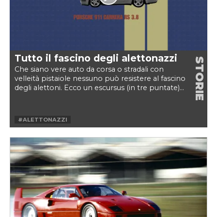
#TOYOTA GT-ONE
#TYPE R
#V12
#VTEC
#WEEKVELOCE
#XJ 200
Tutto il fascino degli alettonazzi
STORIE
Che siano vere auto da corsa o stradali con
velleità pistaiole nessuno può resistere al fascino
degli alettoni. Ecco un escursus (in tre puntate)...
#ALETTONAZZI
#ALETTONAZZIWEEKVELOCE
#ALETTONE
#HOMOLOGATION SPECIAL
#RACING
#SPOILER
#WEEKVELOCE