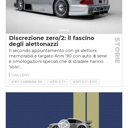
Discrezione zero/2: il fascino
STORIE
degli alettonazzi
Il secondo appuntamento con gli alettoni
memorabili è targato Anni '90 con auto di serie
e omologazioni speciali che di stradale hanno
'solo'...
GALLERY
#911 CARRERA RS
#911 GT1
#911 GT1 EVO
#964 CARRERA RS
#ALETTONAZZI
#ALETTONAZZIWEEKVELOCE
#ALETTONE
#CARRERA RS
#CLK GTR
#GT1
#GT1 EVO
#HONDA
#INTEGRA TYPE R
#JAGUAR
#JAGUAR XJ 220S
#LE MANS
#MERCEDES
#MERCEDES CLK GTR
#PORSCHE 911 964
#PORSCHE 911 GT1