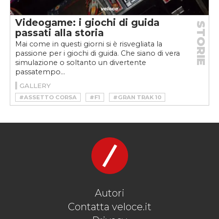
Videogame: i giochi di guida
STORIE
passati alla storia
Mai come in questi giorni si è risvegliata la
passione per i giochi di guida. Che siano di vera
simulazione o soltanto un divertente
passatempo...
GALLERY
#ASSETTO CORSA
#F1
#GRAN TRAK 10
#GRAN TURISMO
#NEED FOR SPEED
#OUTRUN
#SEGA RALLY
#SIMULAZIONE
#TEST DRIVE
#TURBO
#VIDEOGAMES
#VIDEOGIOCHI
Autori
Contatta veloce.it