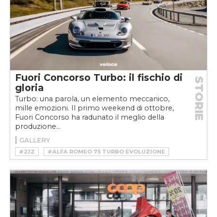
Fuori Concorso Turbo: il fischio di
STORIE
gloria
Turbo: una parola, un elemento meccanico,
mille emozioni. Il primo weekend di ottobre,
Fuori Concorso ha radunato il meglio della
produzione...
GALLERY
#2JZ
#ALFA ROMEO 75 TURBO EVOLUZIONE
#FUORI CONCORSO
#FUORI CONCORSO TURBO
#FUORI CONCORSO TURBO 2021
#HOMOLOGATION SPECIAL
#LANCIA HYENA
#PEUGEOT 205 T16
#PEUGEOT 205 TURBO 16