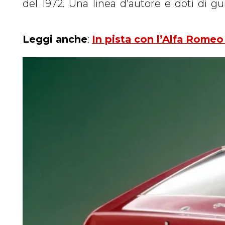
del 1972. Una linea d’autore e doti di gu
Leggi anche
:
In pista con l’Alfa Romeo