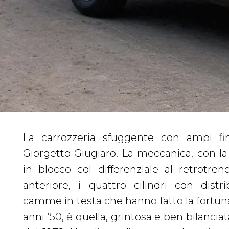
La carrozzeria sfuggente con ampi fin
distinguono l’Alfa Romeo Alfetta GT, che 
Giorgetto Giugiaro. La meccanica, con la 
testimone della Giulia GT ed esce di pr
in blocco col differenziale al retrotren
dopo. Prodotta in tre serie (dal 1980 anc
anteriore, i quattro cilindri con distr
Busso, la GTV6) e oltre 142.000 esemplari,
camme in testa che hanno fatto la fortuna
GT è stata l’ultima coupé a quattro po
anni ’50, è quella, grintosa e ben bilanciata
posteriore della casa e per questo occu