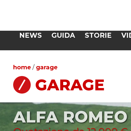
Veloce
NEWS
GUIDA
STORIE
VI
CERCA
home
/
garage
GARAGE
ALFA ROMEO 