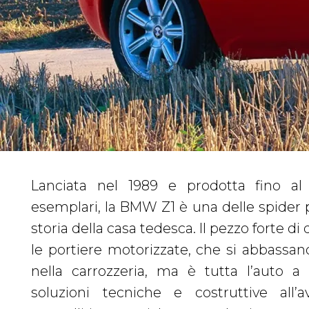
Lanciata nel 1989 e prodotta fino al 
all’avanzamento della vettura e i mov
esemplari, la BMW Z1 è una delle spider p
posteriori sono guidati con precis
storia della casa tedesca. Il pezzo forte d
sospensioni multibraccio. E il motore? S
le portiere motorizzate, che si abbassano
un sei cilindri in linea da 2,5 litri di cilind
nella carrozzeria, ma è tutta l’auto a 
a un cambio manuale a 5 marce e capace,
soluzioni tecniche e costruttive all’a
far scattare questa accattivante biposto