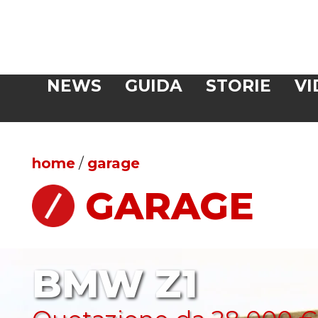
Veloce
NEWS
GUIDA
STORIE
VI
CERCA
home
/
garage
GARAGE
BMW Z1