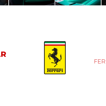
AR
FER