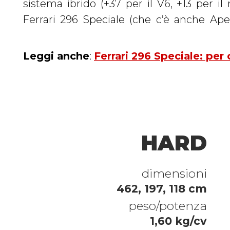
sistema ibrido (+37 per il V6, +13 per il 
spaventose: “0-100” in 2,7 secondi, “0-
Ferrari 296 Speciale (che c’è anche Aper
Leggi anche
:
Ferrari 296 Speciale: per
HARD
dimensioni
462, 197, 118 cm
peso/potenza
1,60 kg/cv