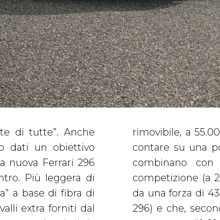
te di tutte”. Anche
vuoto 1.410 kg e può
o dati un obiettivo
 CV. Numeri che si
la nuova Ferrari 296
na di un’auto da
ntro. Più leggera di
schiacciata al suolo
a” a base di fibra di
petto a una “normale”
lli extra forniti dal
estazioni a dir poco