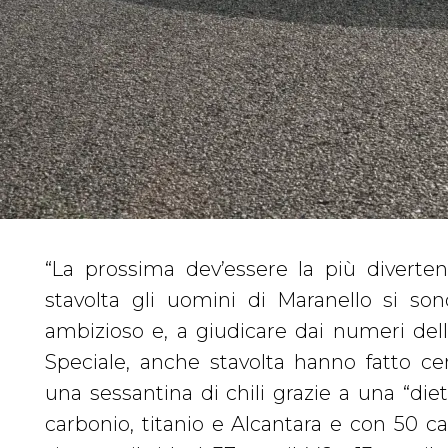
“La prossima dev’essere la più diverten
rimovibile, a 55.000 euro in più) pesa a 
stavolta gli uomini di Maranello si son
contare su una potenza monstre di 880
ambizioso e, a giudicare dai numeri del
combinano con un’aerodinamica deg
Speciale, anche stavolta hanno fatto ce
competizione (a 250 orari la macchina è 
una sessantina di chili grazie a una “diet
da una forza di 435 kg, il 20% in più ris
carbonio, titanio e Alcantara e con 50 cava
296) e che, secondo la casa, regalano pr