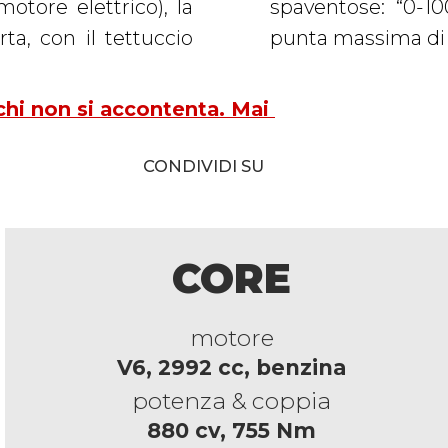
motore elettrico), la
200” in sette e una
ta, con il tettuccio
punta massima di
 chi non si accontenta. Mai
CONDIVIDI SU
CORE
motore
V6, 2992 cc, benzina
potenza & coppia
880 cv, 755 Nm