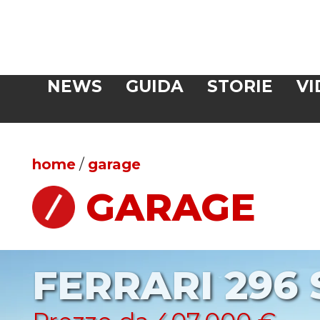
Veloce
NEWS
GUIDA
STORIE
VI
CERCA
home
/
garage
GARAGE
FERRARI 296 