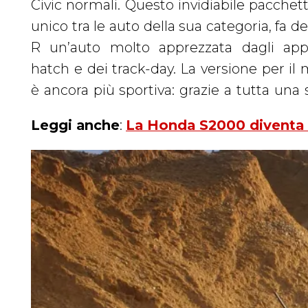
Civic normali. Questo invidiabile pacchet
Giappone, il cui tempo nello “0-100” v
unico tra le auto della sua categoria, fa d
l’aggiornamento del 2003, che comporta,
R un’auto molto apprezzata dagli appa
modifiche allo sterzo, sospensioni e vola
hatch e dei track-day. La versione per i
è ancora più sportiva: grazie a tutta una s
Leggi anche
:
La Honda S2000 diventa