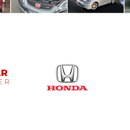
AR
E R