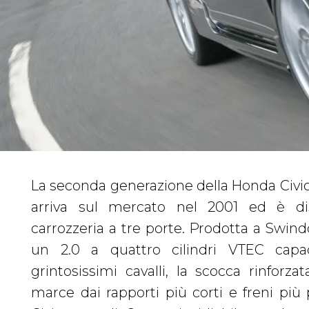
La seconda generazione della Honda Civic 
motore guadagna 15 CV, e in più ci so
arriva sul mercato nel 2001 ed è di
autobloccante, sedili rossi firmati 
carrozzeria a tre porte. Prodotta a Swindo
ulteriormente irrigidito. Le differ
un 2.0 a quattro cilindri VTEC capa
prestazioni, tuttavia, sono minime: l
grintosissimi cavalli, la scocca rinforz
impiega 6,8 secondi per scattare da 0
marce dai rapporti più corti e freni più 
due decimi di secondo in più rispetto all