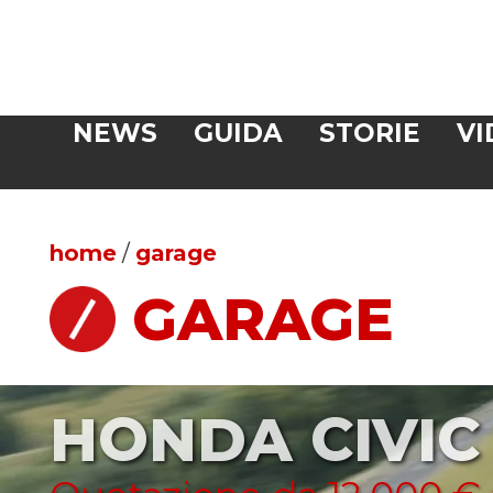
Veloce
NEWS
GUIDA
STORIE
VI
CERCA
home
/
garage
GARAGE
HONDA CIVIC 