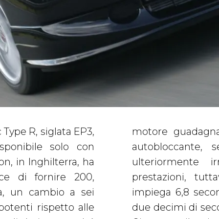
Type R, siglata EP3,
no il differenziale
sponibile solo con
Recaro e un telaio
n, in Inghilterra, ha
enze in termini di
ce di fornire 200,
a versione europea
ata, un cambio a sei
 a 100 km/h, appena
potenti rispetto alle
a gemella venduta in