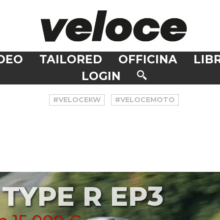
DEO
TAILORED
OFFICINA
LIBR
LOGIN
#VELOCEKW
#VELOCEMOTO
TYPE R EP3