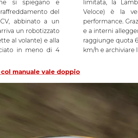
 che si spiegano e
LP 670-4 SV (Super
 raffreddamento del
 focalizzata sulla
CV, abbinato a un
lla fibra di carbonio
rriva un robotizzato
irca 100 kg. Il 6.5 V12
l volante) e alla
i superare i 340
uciato in meno di 4
km/h e archiviare l
 col manuale vale doppio