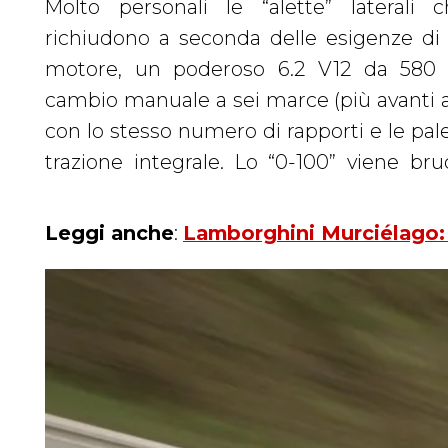
Molto personali le “alette” laterali
limitata, la Lamborghini Murciélago 
richiudono a seconda delle esigenze di
Veloce) è la versione più estrema e
motore, un poderoso 6.2 V12 da 580 
performance. Grazie a un uso estensivo de
cambio manuale a sei marce (più avanti a
e a interni alleggeriti, il peso è ridotto di c
con lo stesso numero di rapporti e le palette a
raggiunge quota 670 CV e consente all’auto d
trazione integrale. Lo “0-100” viene br
Leggi anche
:
Lamborghini Murciélago: