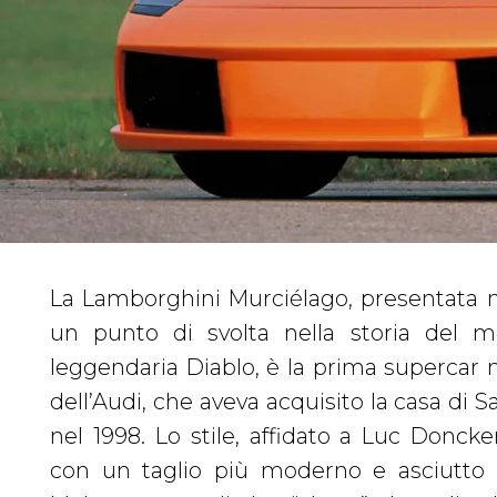
La Lamborghini Murciélago, presentata n
secondi, la velocità massima supera i 330 
un punto di svolta nella storia del m
impressionanti. Nel 2004 debutta la Lam
leggendaria Diablo, è la prima supercar n
roadster (la capote, in tela, è ad apertu
dell’Audi, che aveva acquisito la casa di
arriva la Murciélago LP 640, mossa da
nel 1998. Lo stile, affidato a Luc Doncke
capace di toccare i 100 orari con parte
con un taglio più moderno e asciutto q
second. Il canto del cigno è datato 200