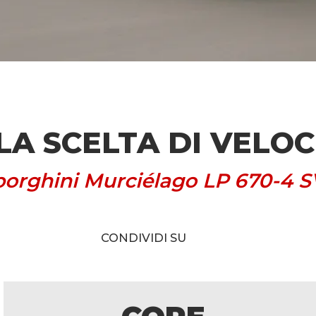
LA SCELTA DI VELO
orghini Murciélago LP 670-4 S
CONDIVIDI SU