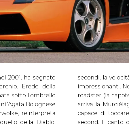
el 2001, ha segnato
orari: le prestazioni
archio. Erede della
borghini Murciélago
ata sotto l’ombrello
ra manuale). Nel 2006
 Sant’Agata Bolognese
 un 6.5 da 640 CV e
rwolke, reinterpreta
nza da fermo in 3,4
uello della Diablo.
9: prodotta in serie