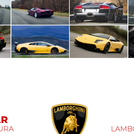
AR
URA
LAMB