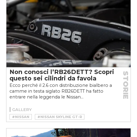
Non conosci l’RB26DETT? Scopri
STORIE
questo sei cilindri da favola
Ecco perché il 2.6 con distribuzione bialbero a
camme in testa siglato RB26DETT ha fatto
entrare nella leggenda le Nissan...
GALLERY
#NISSAN
#NISSAN SKYLINE GT-R
#RB26DETT