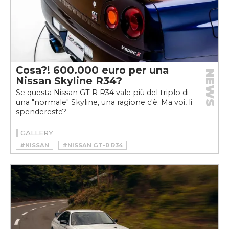
Cosa?! 600.000 euro per una
NEWS
Nissan Skyline R34?
Se questa Nissan GT-R R34 vale più del triplo di
una "normale" Skyline, una ragione c'è. Ma voi, li
spendereste?
GALLERY
#NISSAN
#NISSAN GT-R R34