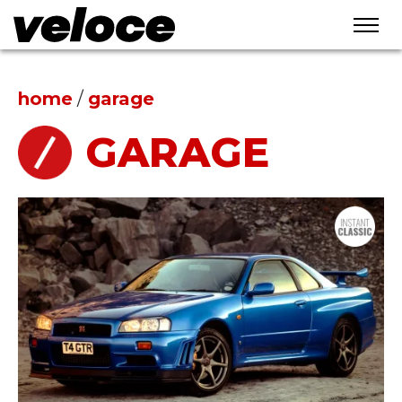
home
/
garage
GARAGE