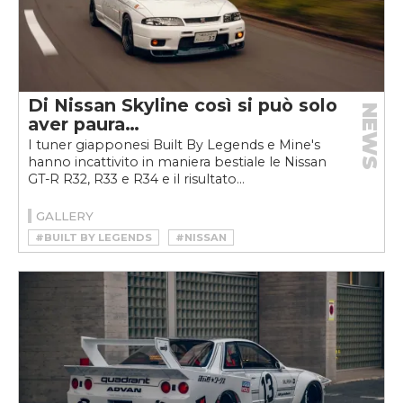
Di Nissan Skyline così si può solo
NEWS
aver paura…
I tuner giapponesi Built By Legends e Mine's
hanno incattivito in maniera bestiale le Nissan
GT-R R32, R33 e R34 e il risultato...
GALLERY
#BUILT BY LEGENDS
#NISSAN
#NISSAN SKYLINE