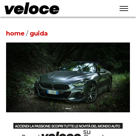
home
/
guida