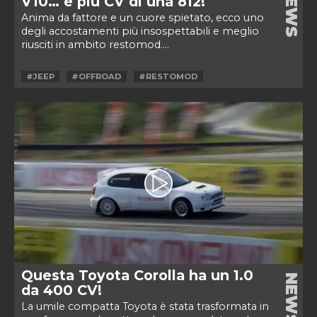
NEWS
V10… e più CV di una 812!
Anima da fattore e un cuore spietato, ecco uno
degli accostamenti più insospettabili e meglio
riusciti in ambito restomod....
#JEEP
#OFFROAD
#RESTOMOD
Questa Toyota Corolla ha un 1.0
NEWS
da 400 CV!
La umile compatta Toyota è stata trasformata in