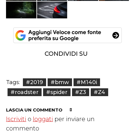
CONDIVIDI SU
#2019
#bmw
#M140i
Tags:
#roadster
#spider
#Z3
#Z4
LASCIA UN COMMENTO
Iscriviti
o
loggati
per inviare un
commento