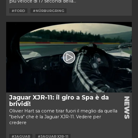
più veloce di 17 secondi della...
#FORD
#NÜRBURGRING
Jaguar XJR-11: il giro a Spa è da
NEWS
brividi!
Olivier Hart sa come tirar fuori il meglio da quella
"belva" che è la Jaguar XJR-11. Vedere per
credere
#JAGUAR
#JAGUAR XJR-11