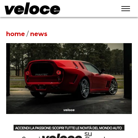
home
/
news