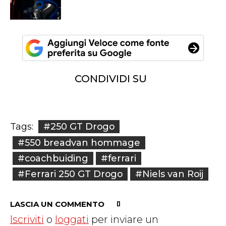
CONDIVIDI SU
#250 GT Drogo
Tags:
#550 breadvan hommage
#coachbuiding
#ferrari
#Ferrari 250 GT Drogo
#Niels van Roij
LASCIA UN COMMENTO
Iscriviti
o
loggati
per inviare un