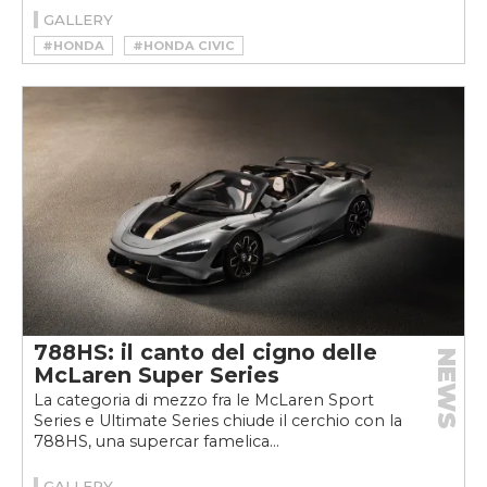
GALLERY
#HONDA
#HONDA CIVIC
#HONDA CIVIC TYPE R
788HS: il canto del cigno delle
NEWS
McLaren Super Series
La categoria di mezzo fra le McLaren Sport
Series e Ultimate Series chiude il cerchio con la
788HS, una supercar famelica...
GALLERY