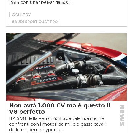
1984 con una "belva" da 600...
GALLERY
#AUDI SPORT QUATTRO
#HSR MANUFAKTUR
#RESTOMOD
Non avrà 1.000 CV ma è questo il
NEWS
V8 perfetto
Il 4.5 V8 della Ferrari 458 Speciale non teme
confronti con i motori da mille e passa cavalli
delle moderne hypercar