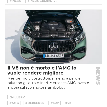
#INEOS
#INEOS GRENADIER
Il V8 non è morto e l’AMG lo
NEWS
vuole rendere migliore
Mentre molti costruttori, almeno a parole,
salutano gli otto cilindri, Mercedes AMG investe
ancora sul suo motore simbolo....
GALLERY
#AMG
#MERCEDES
#SUV
#V8