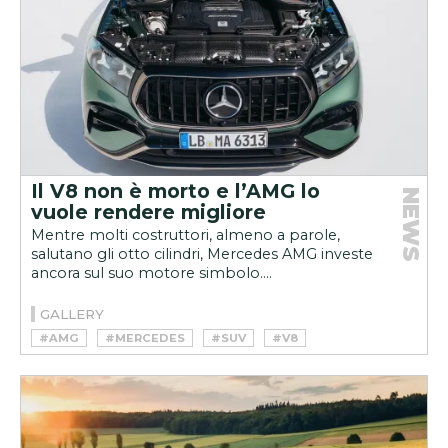
Il V8 non è morto e l’AMG lo
NEWS
vuole rendere migliore
Mentre molti costruttori, almeno a parole,
salutano gli otto cilindri, Mercedes AMG investe
ancora sul suo motore simbolo....
GALLERY
#AMG
#MERCEDES
#SUV
#V8