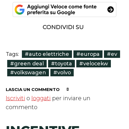
CONDIVIDI SU
#auto elettriche
#europa
#ev
Tags:
#green deal
#toyota
#velocekw
#volkswagen
#volvo
LASCIA UN COMMENTO
Iscriviti
o
loggati
per inviare un
commento