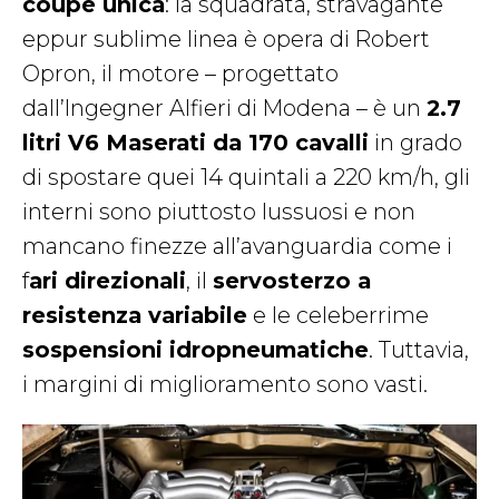
coupé unica
: la squadrata, stravagante
eppur sublime linea è opera di Robert
Opron, il motore – progettato
dall’Ingegner Alfieri di Modena – è un
2.7
litri V6 Maserati da 170 cavalli
in grado
di spostare quei 14 quintali a 220 km/h, gli
interni sono piuttosto lussuosi e non
mancano finezze all’avanguardia come i
f
ari direzionali
, il
servosterzo a
resistenza variabile
e le celeberrime
sospensioni idropneumatiche
. Tuttavia,
i margini di miglioramento sono vasti.