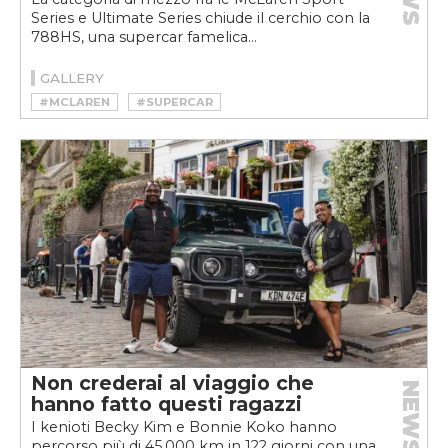
Series e Ultimate Series chiude il cerchio con la
788HS, una supercar famelica...
GALLERY
#MCLAREN
#SUPERCAR
Non crederai al viaggio che
NEWS
hanno fatto questi ragazzi
I kenioti Becky Kim e Bonnie Koko hanno
percorso più di 45.000 km in 122 giorni con una