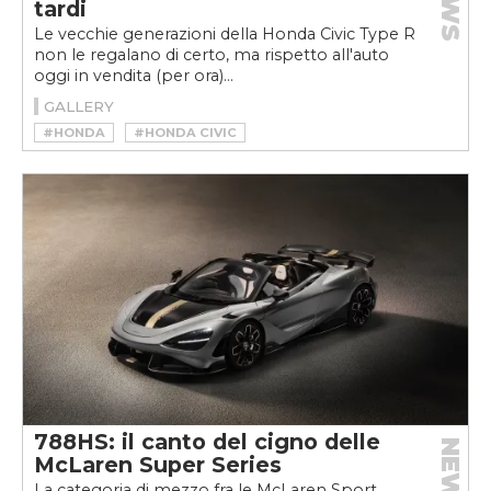
tardi
Le vecchie generazioni della Honda Civic Type R
non le regalano di certo, ma rispetto all'auto
oggi in vendita (per ora)...
GALLERY
#HONDA
#HONDA CIVIC
#HONDA CIVIC TYPE R
788HS: il canto del cigno delle
NEWS
McLaren Super Series
La categoria di mezzo fra le McLaren Sport