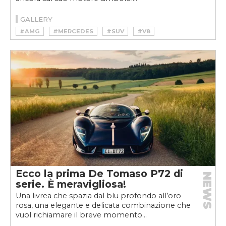
GALLERY
#AMG
#MERCEDES
#SUV
#V8
Ecco la prima De Tomaso P72 di
NEWS
serie. È meravigliosa!
Una livrea che spazia dal blu profondo all’oro
rosa, una elegante e delicata combinazione che
vuol richiamare il breve momento...