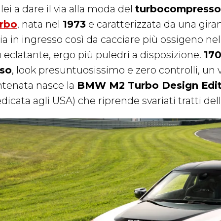
lei a dare il via alla moda del
turbocompresso
rbo
, nata nel
1973
e caratterizzata da una gir
aria in ingresso così da cacciare più ossigeno n
ù eclatante, ergo più puledri a disposizione.
170
so
, look presuntuosissimo e zero controlli, u
antenata nasce la
BMW M2 Turbo Design Edit
dicata agli USA) che riprende svariati tratti de