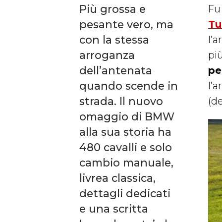
Più grossa e
Fu 
pesante vero, ma
Tu
con la stessa
l’
arroganza
pi
dell’antenata
pe
quando scende in
l’
strada. Il nuovo
(de
omaggio di BMW
alla sua storia ha
480 cavalli e solo
cambio manuale,
livrea classica,
dettagli dedicati
e una scritta