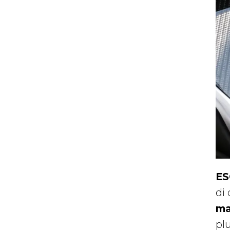
ES
di
ma
plu