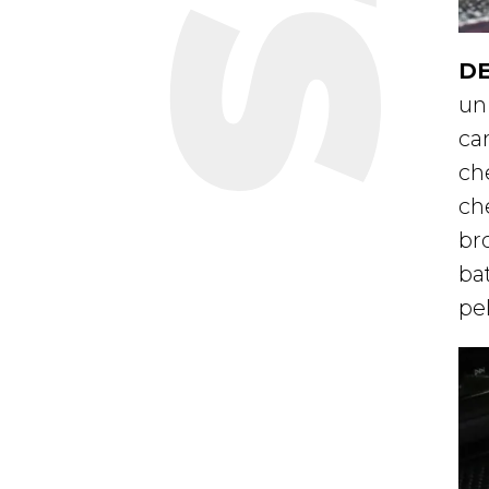
DE
un
ca
ch
ch
br
bat
pe