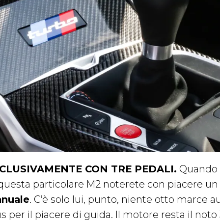
CLUSIVAMENTE CON TRE PEDALI.
Quando s
 questa particolare M2 noterete con piacere un a
nuale
. C’è solo lui, punto, niente otto marce 
s per il piacere di guida. Il motore resta il noto