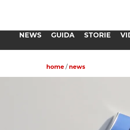
Veloce
NEWS
GUIDA
STORIE
VI
CERCA
home
/
news