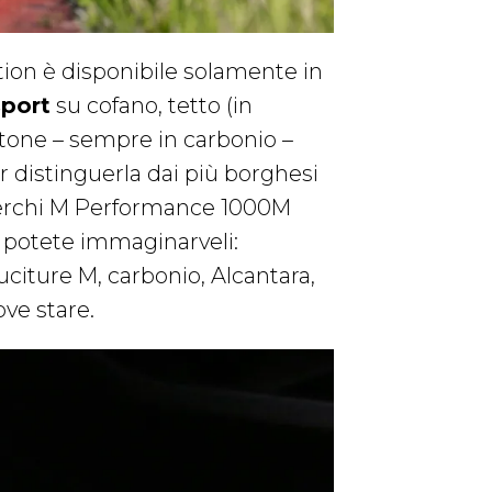
ion è disponibile solamente in
sport
su cofano, tetto (in
ttone – sempre in carbonio –
r distinguerla dai più borghesi
 cerchi M Performance 1000M
i potete immaginarveli:
cuciture M, carbonio, Alcantara,
ve stare.