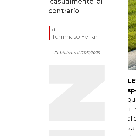
‘casualmente’ al
contrario
Tommaso Ferrari
Pubblicato il 03/11/2025
LE
sp
qu
in
al
su