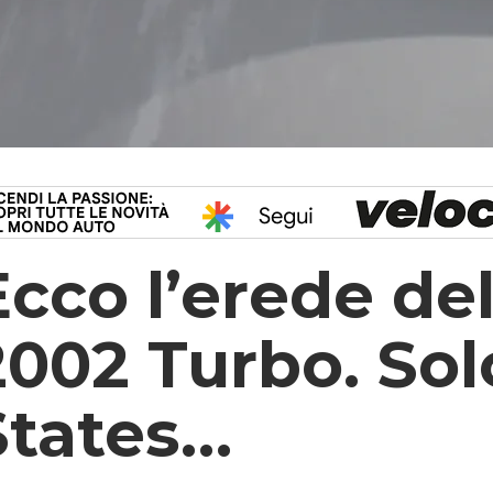
Ecco l’erede d
2002 Turbo. Solo
States…