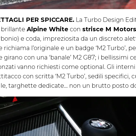
TTAGLI PER SPICCARE.
La Turbo Design Edit
 brillante
Alpine White
con
strisce M Motor
rbonio) e coda, impreziosita da un discreto ale
e richiama l’originale e un badge ‘M2 Turbo’, pe
e girano con una ‘banale’ M2 G87; i bellissimi
onzati vanno richiesti come optional. Gli intern
titacco con scritta ‘M2 Turbo’, sedili specifici, 
lle, targhette dedicate… non un brutto posto do