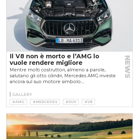
Il V8 non è morto e l’AMG lo
NEWS
vuole rendere migliore
Mentre molti costruttori, almeno a parole,
salutano gli otto cilindri, Mercedes AMG investe
ancora sul suo motore simbolo....
GALLERY
#AMG
#MERCEDES
#SUV
#V8