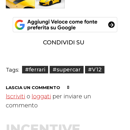
CONDIVIDI SU
#ferrari
#supercar
#V12
Tags:
LASCIA UN COMMENTO
Iscriviti
o
loggati
per inviare un
commento
INCENTIVE