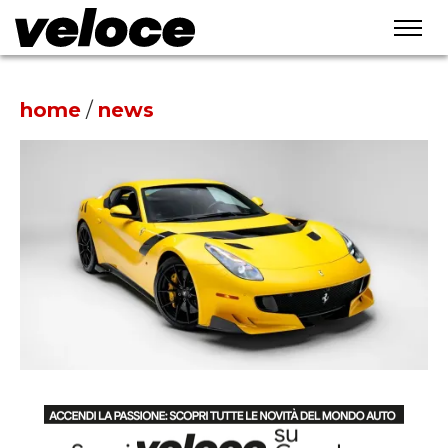
home
/
news