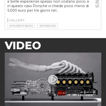
e belle esperienze spesso non costano poco, e
in questo caso Porsche vi chiede poco meno di
5.000 euro per tre giorni nel...
GALLERY
#FUORISTRADA
#PORSCHE
VIDEO