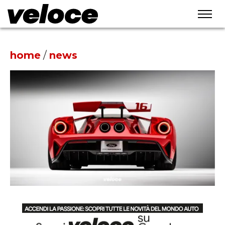
home
/
news