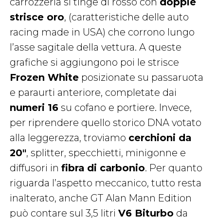
carrozzeria si tinge di rosso con
doppie
strisce oro
, (caratteristiche delle auto
racing made in USA) che corrono lungo
l’asse sagitale della vettura. A queste
grafiche si aggiungono poi le strisce
Frozen White
posizionate su passaruota
e paraurti anteriore, completate dai
numeri 16
su cofano e portiere. Invece,
per riprendere quello storico DNA votato
alla leggerezza, troviamo
cerchioni da
20″
, splitter, specchietti, minigonne e
diffusori in
fibra di carbonio
. Per quanto
riguarda l’aspetto meccanico, tutto resta
inalterato, anche GT Alan Mann Edition
può contare sul 3,5 litri
V6 Biturbo
da