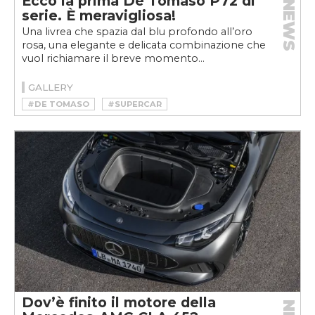
Ecco la prima De Tomaso P72 di
NEWS
serie. È meravigliosa!
Una livrea che spazia dal blu profondo all’oro
rosa, una elegante e delicata combinazione che
vuol richiamare il breve momento...
GALLERY
#DE TOMASO
#SUPERCAR
Dov’è finito il motore della