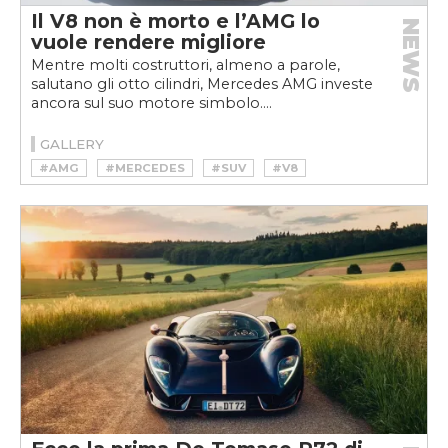
Il V8 non è morto e l’AMG lo
NEWS
vuole rendere migliore
Mentre molti costruttori, almeno a parole,
salutano gli otto cilindri, Mercedes AMG investe
ancora sul suo motore simbolo....
GALLERY
#AMG
#MERCEDES
#SUV
#V8