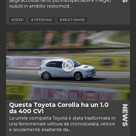
degli accostamenti più insospettabili e meglio
riusciti in ambito restomod....
#JEEP
#OFFROAD
#RESTOMOD
Questa Toyota Corolla ha un 1.0
NEWS
da 400 CV!
La umile compatta Toyota è stata trasformata in
una fenomenale vettura da cronoscalata, veloce
e sicuramente esaltante da...