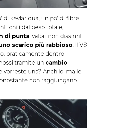
 di kevlar qua, un po’ di fibre
i chili dal peso totale,
h di punta
, valori non dissimili
uno scarico più rabbioso
. Il V8
ano, praticamente dentro
e mossi tramite un
cambio
e vorreste una? Anch’io, ma le
nonostante non raggiungano