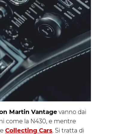
on Martin Vantage
vanno dai
ioni come la N430, e mentre
te
Collecting Cars
. Si tratta di