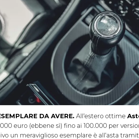
ESEMPLARE DA AVERE.
All’estero ottime
Ast
.000 euro (ebbene sì) fino ai 100.000 per vers
rivo un meraviglioso esemplare è all’asta trami