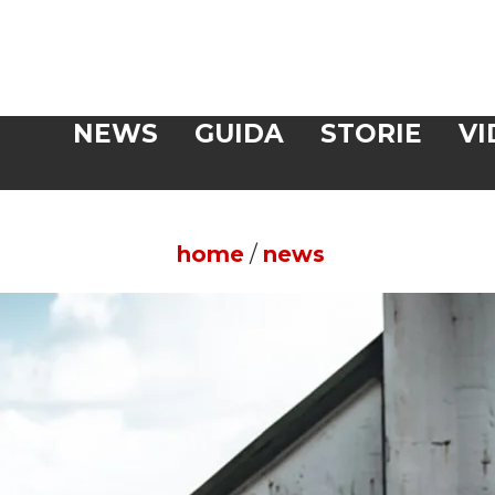
Veloce
NEWS
GUIDA
STORIE
VI
CERCA
home
/
news