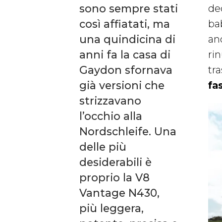
sono sempre stati
dec
così affiatati, ma
ba
una quindicina di
an
anni fa la casa di
ri
Gaydon sfornava
tra
già versioni che
fa
strizzavano
l’occhio alla
Nordschleife. Una
delle più
desiderabili è
proprio la V8
Vantage N430,
più leggera,