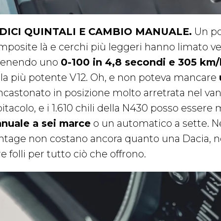
DICI QUINTALI E CAMBIO MANUALE.
Un po’
posite là e cerchi più leggeri hanno limato vent
tenendo uno
0-100 in 4,8 secondi e 305 km/
lla più potente V12. Oh, e non poteva mancare
incastonato in posizione molto arretrata nel v
bitacolo, e i 1.610 chili della N430 posso esser
nuale a sei marce
o un automatico a sette. N
ntage non costano ancora quanto una Dacia, 
re folli per tutto ciò che offrono.