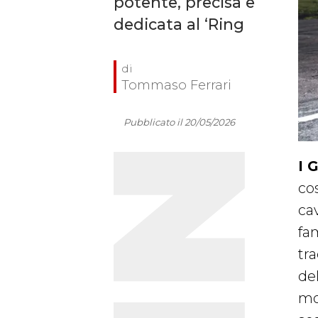
potente, precisa e
dedicata al ‘Ring
Tommaso Ferrari
Pubblicato il 20/05/2026
I 
co
cav
fam
tra
del
mo