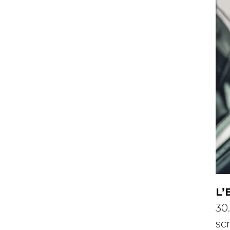
L’
30
sc