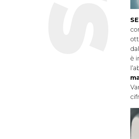
SE
com
ot
da
è 
l’a
ma
Va
cif