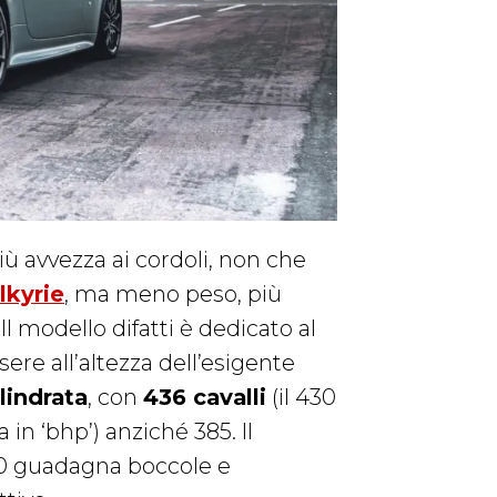
iù avvezza ai cordoli, non che
lkyrie
, ma meno peso, più
Il modello difatti è dedicato al
ere all’altezza dell’esigente
ilindrata
, con
436 cavalli
(il 430
 in ‘bhp’) anziché 385. Il
430 guadagna boccole e