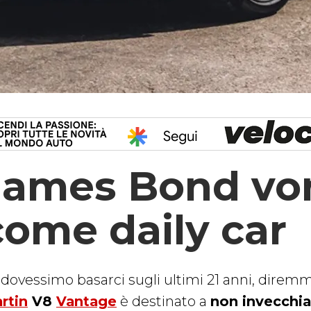
James Bond vor
come daily car
 dovessimo basarci sugli ultimi 21 anni, direm
rtin
V8
Vantage
è destinato a
non invecchia