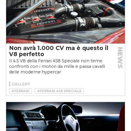
Non avrà 1.000 CV ma è questo il
NEWS
V8 perfetto
Il 4.5 V8 della Ferrari 458 Speciale non teme
confronti con i motori da mille e passa cavalli
delle moderne hypercar
GALLERY
#FERRARI
#FERRARI 458 SPECIALE