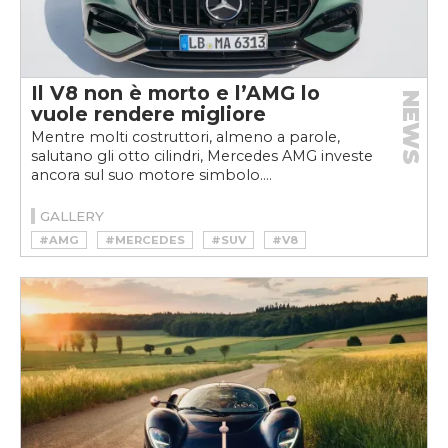
Il V8 non è morto e l’AMG lo
NEWS
vuole rendere migliore
Mentre molti costruttori, almeno a parole,
salutano gli otto cilindri, Mercedes AMG investe
ancora sul suo motore simbolo....
GALLERY
#AMG
#MERCEDES
#SUV
#V8