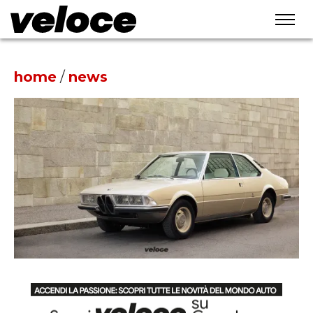
home
/
news