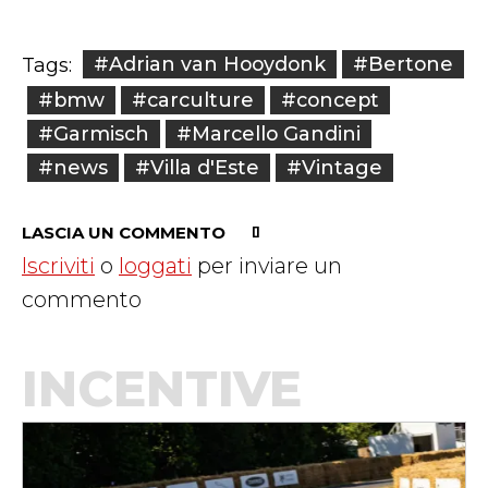
#Adrian van Hooydonk
#Bertone
Tags:
#bmw
#carculture
#concept
#Garmisch
#Marcello Gandini
#news
#Villa d'Este
#Vintage
LASCIA UN COMMENTO
Iscriviti
o
loggati
per inviare un
commento
INCENTIVE