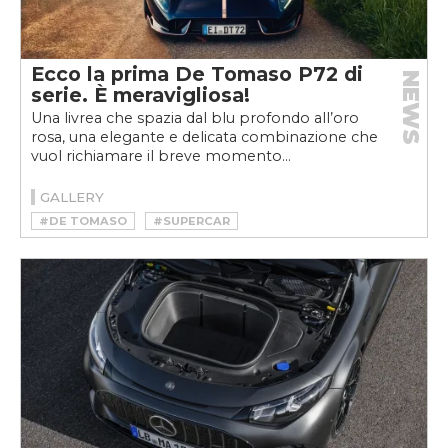
Ecco la prima De Tomaso P72 di
NEWS
serie. È meravigliosa!
Una livrea che spazia dal blu profondo all’oro
rosa, una elegante e delicata combinazione che
vuol richiamare il breve momento...
GALLERY
#DE TOMASO
#SUPERCAR