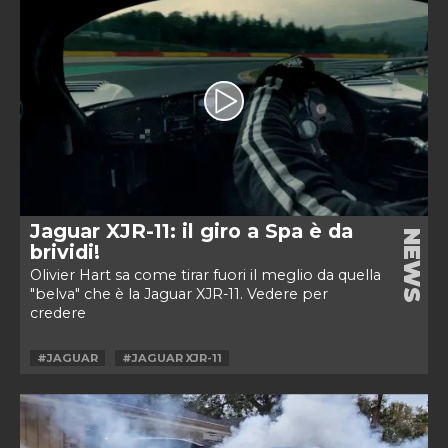
Jaguar XJR-11: il giro a Spa è da
NEWS
brividi!
Olivier Hart sa come tirar fuori il meglio da quella
"belva" che è la Jaguar XJR-11. Vedere per
credere
#JAGUAR
#JAGUAR XJR-11