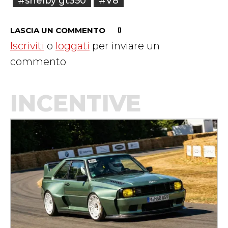
#shelby gt350
#V8
LASCIA UN COMMENTO
Iscriviti
o
loggati
per inviare un
commento
INCENTIVE