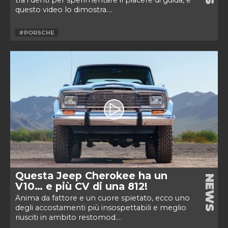
tra i denti per sperimentare il piacere di guida, e
questo video lo dimostra....
#PORSCHE
Questa Jeep Cherokee ha un
NEWS
V10… e più CV di una 812!
Anima da fattore e un cuore spietato, ecco uno
degli accostamenti più insospettabili e meglio
riusciti in ambito restomod....