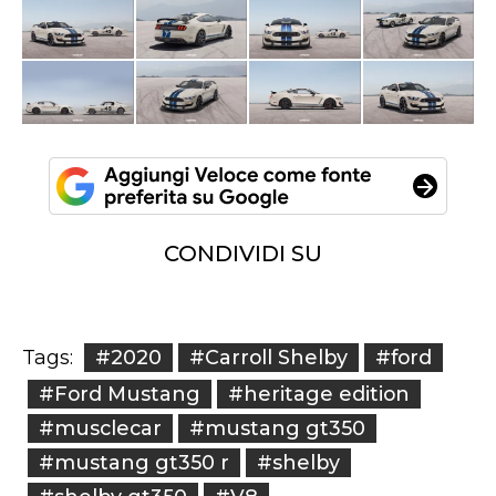
CONDIVIDI SU
#2020
#Carroll Shelby
#ford
Tags:
#Ford Mustang
#heritage edition
#musclecar
#mustang gt350
#mustang gt350 r
#shelby