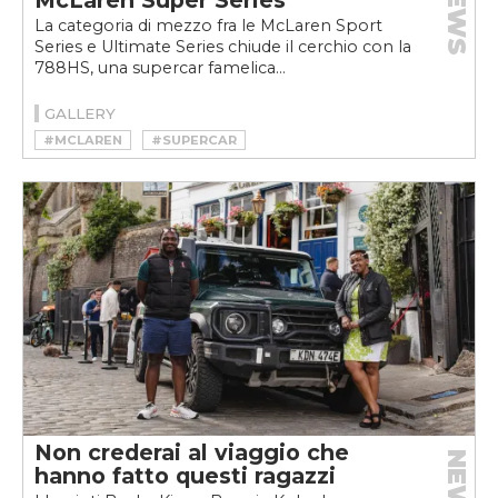
NEWS
La categoria di mezzo fra le McLaren Sport
Series e Ultimate Series chiude il cerchio con la
788HS, una supercar famelica...
GALLERY
#MCLAREN
#SUPERCAR
Non crederai al viaggio che
NEWS
hanno fatto questi ragazzi