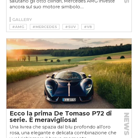
salutano gli otto cilindri, Mercedes AMG investe
ancora sul suo motore simbolo....
GALLERY
#AMG
#MERCEDES
#SUV
#V8
Ecco la prima De Tomaso P72 di
NEWS
serie. È meravigliosa!
Una livrea che spazia dal blu profondo all’oro
rosa, una elegante e delicata combinazione che