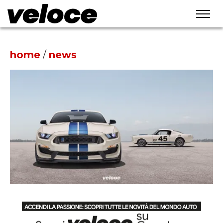
home
/
news