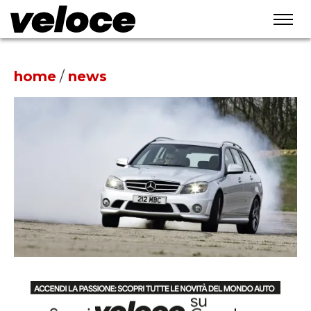
home
/
news