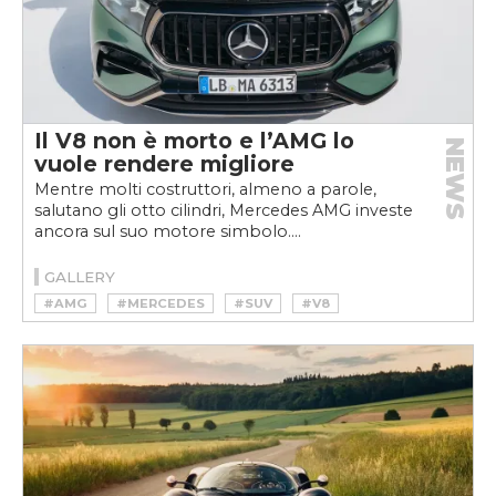
Il V8 non è morto e l’AMG lo
NEWS
vuole rendere migliore
Mentre molti costruttori, almeno a parole,
salutano gli otto cilindri, Mercedes AMG investe
ancora sul suo motore simbolo....
GALLERY
#AMG
#MERCEDES
#SUV
#V8