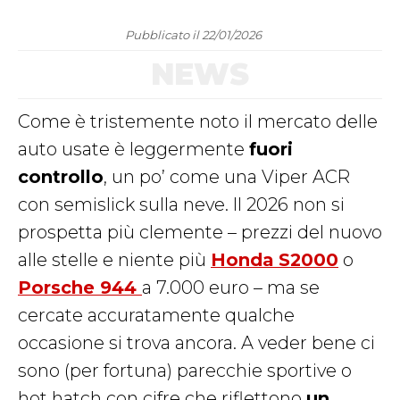
Pubblicato il 22/01/2026
NEWS
Come è tristemente noto il mercato delle
auto usate è leggermente
fuori
controllo
, un po’ come una Viper ACR
con semislick sulla neve. Il 2026 non si
prospetta più clemente – prezzi del nuovo
alle stelle e niente più
Honda S2000
o
Porsche 944
a 7.000 euro – ma se
cercate accuratamente qualche
occasione si trova ancora. A veder bene ci
sono (per fortuna) parecchie sportive o
hot hatch con cifre che riflettono
un