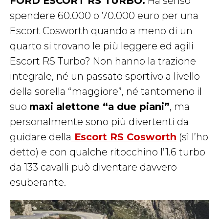
FORD ESCORT RS TURBO.
Ha senso
spendere 60.000 o 70.000 euro per una
Escort Cosworth quando a meno di un
quarto si trovano le più leggere ed agili
Escort RS Turbo? Non hanno la trazione
integrale, né un passato sportivo a livello
della sorella “maggiore”, né tantomeno il
suo
maxi alettone “a due piani”
, ma
personalmente sono più divertenti da
guidare della
Escort RS Cosworth
(sì l’ho
detto) e con qualche ritocchino l’1.6 turbo
da 133 cavalli può diventare davvero
esuberante.