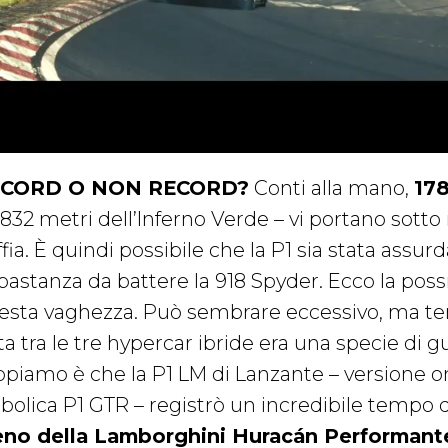
CORD O NON RECORD?
Conti alla mano,
178
832 metri dell’Inferno Verde – vi portano sotto i
ffia. È quindi possibile che la P1 sia stata ass
bastanza da battere la 918 Spyder. Ecco la possi
esta vaghezza. Può sembrare eccessivo, ma ten
ta tra le tre hypercar ibride era una specie di g
ppiamo è che la P1 LM di Lanzante – versione o
bolica P1 GTR – registrò un incredibile tempo di
no della Lamborghini Huracán Performant