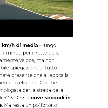
 km/h di media
– lungo i
 7 minuti per il rotto della
urdamente veloce, ma non
bile spiegazione di tutto
ete presente che all’epoca la
uerra di religione. Ciò che
mologata per la strada della
 6’43’’. Ossia
nove secondi in
e
. Ma resta un po’ forzato