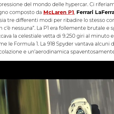
pressione del mondo delle hypercar. Ci riferiam
gno composto da
McLaren P1
,
Ferrari LaFerra
sia tre differenti modi per ribadire lo stesso c
n c’è nessuna”. La P1 era follemente brutale e 
cava la celestiale vetta di 9.250 giri al minuto
me le Formula 1. La 918 Spyder vantava alcuni de
rcolazione e un’aerodinamica spaventosamente 