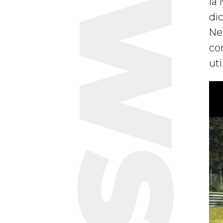
NEWS
la
di
Ne
co
uti