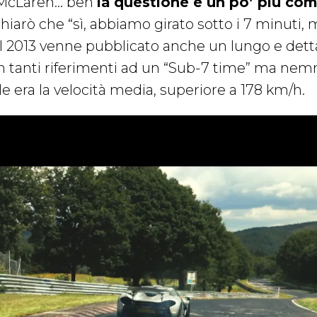
 McLaren… beh
la questione è un po’ più com
chiarò che “sì, abbiamo girato sotto i 7 minuti,
l 2013 venne pubblicato anche un lungo e det
n tanti riferimenti ad un “Sub-7 time” ma nem
le era la velocità media, superiore a 178 km/h.