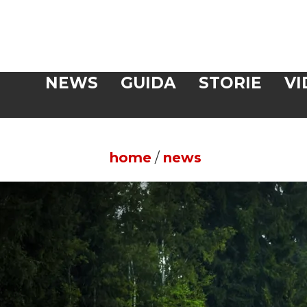
Veloce
NEWS
GUIDA
STORIE
VI
CERCA
home
/
news