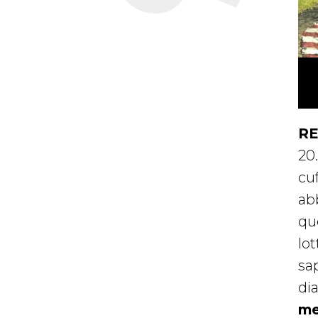
RE
20.
cu
ab
qu
lot
sa
dia
me