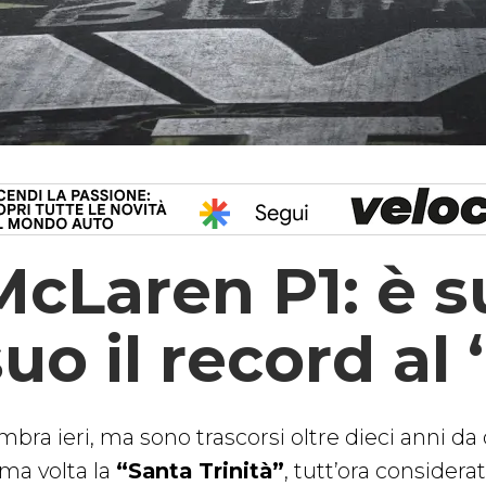
McLaren P1: è s
suo il record al
mbra ieri, ma sono trascorsi oltre dieci anni d
ima volta la
“Santa Trinità”
, tutt’ora consider