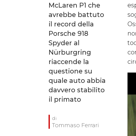
McLaren P1 che
es
avrebbe battuto
so
il record della
Os
Porsche 918
no
Spyder al
toc
Nürburgring
co
riaccende la
ci
questione su
quale auto abbia
davvero stabilito
il primato
Tommaso Ferrari