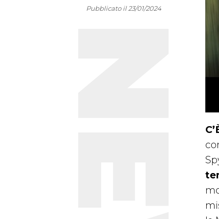
Pubblicato il 23/01/2024
C’
co
Sp
te
mon
mis