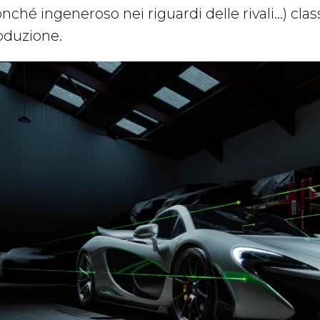
nché ingeneroso nei riguardi delle rivali…) clas
oduzione.