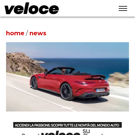
home
/
news