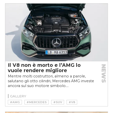
Il V8 non è morto e l’AMG lo
NEWS
vuole rendere migliore
Mentre molti costruttori, almeno a parole,
salutano gli otto cilindri, Mercedes AMG investe
ancora sul suo motore simbolo....
GALLERY
#AMG
#MERCEDES
#SUV
#V8