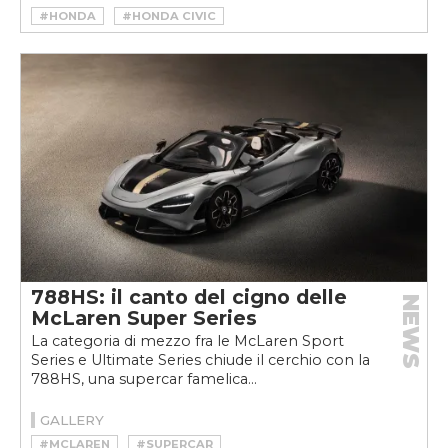
#HONDA
#HONDA CIVIC
#HONDA CIVIC TYPE R
788HS: il canto del cigno delle
NEWS
McLaren Super Series
La categoria di mezzo fra le McLaren Sport
Series e Ultimate Series chiude il cerchio con la
788HS, una supercar famelica...
GALLERY
#MCLAREN
#SUPERCAR