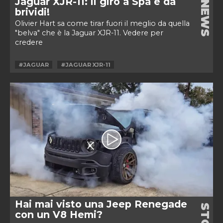
Jaguar XJR-11: il giro a Spa è da
NEWS
brividi!
Olivier Hart sa come tirar fuori il meglio da quella
"belva" che è la Jaguar XJR-11. Vedere per
credere
#JAGUAR
#JAGUAR XJR-11
Hai mai visto una Jeep Renegade
con un V8 Hemi?