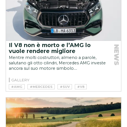
Il V8 non è morto e l’AMG lo
NEWS
vuole rendere migliore
Mentre molti costruttori, almeno a parole,
salutano gli otto cilindri, Mercedes AMG investe
ancora sul suo motore simbolo....
GALLERY
#AMG
#MERCEDES
#SUV
#V8