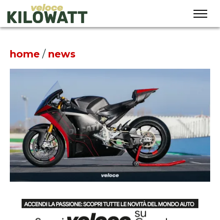
home
/
news