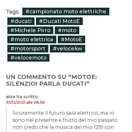
#campionato moto elettriche
Tags:
#ducati
#Ducati MotoE
#Michele Pirro
#moto
#moto elettrica
#MotoE
#motorsport
#velocekw
#velocemoto
UN COMMENTO SU “MOTOE:
SILENZIO! PARLA DUCATI”
akra
ha scritto:
30/12/2021 alle 08:56
Sicuramente il futuro sarà elettrico, ma io
sono nel presente e frutto del mio passato
non credo che la musica del mio 1299 con