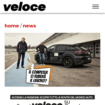
home
/
news