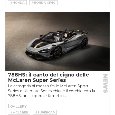
#HONDA
#HONDA CIVIC
#HONDA CIVIC TYPE R
788HS: il canto del cigno delle
NEWS
McLaren Super Series
La categoria di mezzo fra le McLaren Sport
Series e Ultimate Series chiude il cerchio con la
788HS, una supercar famelica...
GALLERY
#MCLAREN
#SUPERCAR