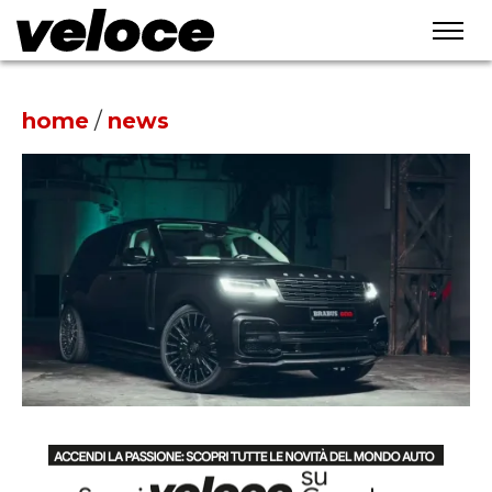
home
/
news