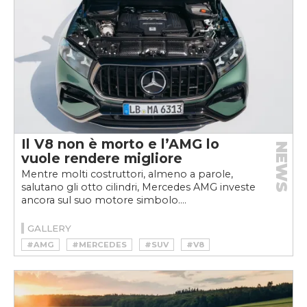
Il V8 non è morto e l’AMG lo
NEWS
vuole rendere migliore
Mentre molti costruttori, almeno a parole,
salutano gli otto cilindri, Mercedes AMG investe
ancora sul suo motore simbolo....
GALLERY
#AMG
#MERCEDES
#SUV
#V8