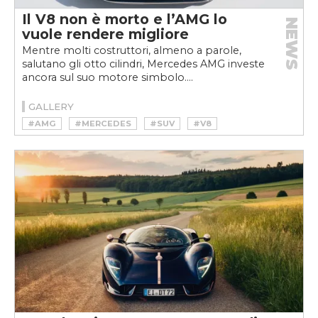
Il V8 non è morto e l’AMG lo
NEWS
vuole rendere migliore
Mentre molti costruttori, almeno a parole,
salutano gli otto cilindri, Mercedes AMG investe
ancora sul suo motore simbolo....
GALLERY
#AMG
#MERCEDES
#SUV
#V8