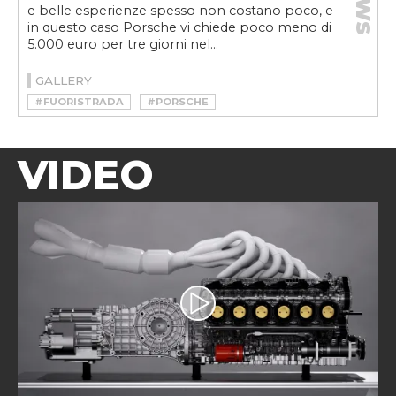
NEWS
e belle esperienze spesso non costano poco, e
in questo caso Porsche vi chiede poco meno di
5.000 euro per tre giorni nel...
GALLERY
#FUORISTRADA
#PORSCHE
VIDEO