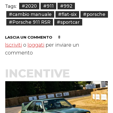
#2020
#911
#992
Tags:
#cambio manuale
#flat-six
#porsche
#Porsche 911 RSR
#sportcar
LASCIA UN COMMENTO
Iscriviti
o
loggati
per inviare un
commento
INCENTIVE