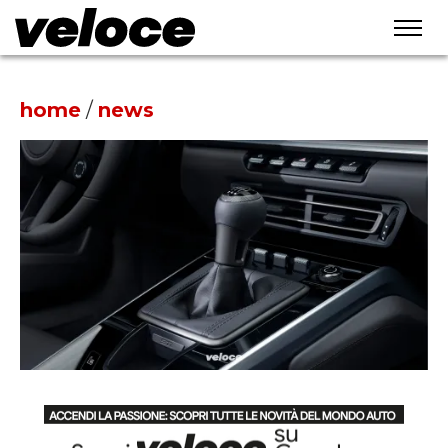
home
/
news