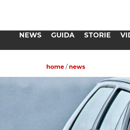
Veloce
NEWS
GUIDA
STORIE
VI
CERCA
home
/
news