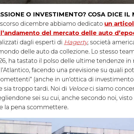
SSIONE O INVESTIMENTO? COSA DICE IL
 scorso dicembre abbiamo dedicato
un artico
ll’andamento del mercato delle auto d’epo
lizzati dagli esperti di
Hagerty
, società america
mondo delle auto da collezione. Lo stesso team d
26, ha tastato il polso delle ultime tendenze i
ll’Atlantico, facendo una previsione su quali po
romettenti” (anche in un’ottica di investiment
 sia troppo tardi. Noi di
Veloce
ci siamo concent
gliendone sei su cui, anche secondo noi, visto il
le la pena scommettere.