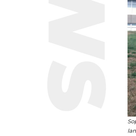
Sop
lan