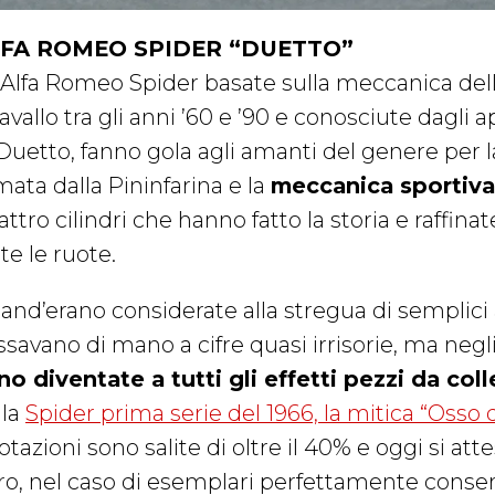
FA ROMEO SPIDER “DUETTO”
 Alfa Romeo Spider basate sulla meccanica del
avallo tra gli anni ’60 e ’90 e conosciute dagli
 Duetto, fanno gola agli amanti del genere per l
mata dalla Pininfarina e la
meccanica sportiva
ttro cilindri che hanno fatto la storia e raffin
te le ruote.
and’erano considerate alla stregua di semplic
savano di mano a cifre quasi irrisorie, ma negli
no diventate a tutti gli effetti pezzi da col
lla
Spider prima serie del 1966, la mitica “Osso 
tazioni sono salite di oltre il 40% e oggi si at
ro, nel caso di esemplari perfettamente conserva