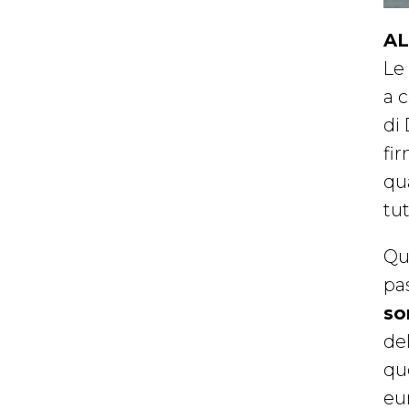
AL
Le
a c
di
fir
qua
tut
Qu
pas
so
de
quo
eu