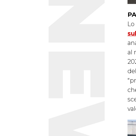
NEWS
PA
Lo
su
ana
al 
20
de
“p
che
sce
va