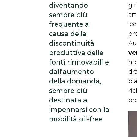
diventando
gli
sempre più
at
frequente a
‘co
causa della
pr
discontinuità
Aus
produttiva delle
ve
fonti rinnovabili e
mo
dall’aumento
dr
della domanda,
bla
sempre più
ric
destinata a
pr
impennarsi con la
mobilità oil-free