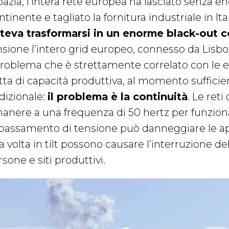
oazia, l’intera rete europea ha lasciato senza e
tinente e tagliato la fornitura industriale in Ita
teva trasformarsi in un enorme black-out c
nsione l’intero grid europeo, connesso da Lisbon
 problema che è strettamente correlato con le e
tta di capacità produttiva, al momento sufficien
dizionale:
il problema è la continuità
. Le reti
manere a una frequenza di 50 hertz per funzion
bassamento di tensione può danneggiare le ap
 volta in tilt possono causare l’interruzione del
sone e siti produttivi.