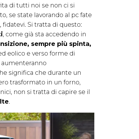
ta di tutti noi se non ci si
, se state lavorando al pc fate
 fidatevi. Si tratta di questo:
i
, come già sta accedendo in
ansizione, sempre più spinta,
d eolico e verso forme di
ca, aumenteranno
he significa che durante un
fero trasformato in un forno,
ci, non si tratta di capire se il
lte
.