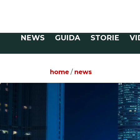
Veloce
NEWS
GUIDA
STORIE
VI
CERCA
home
/
news