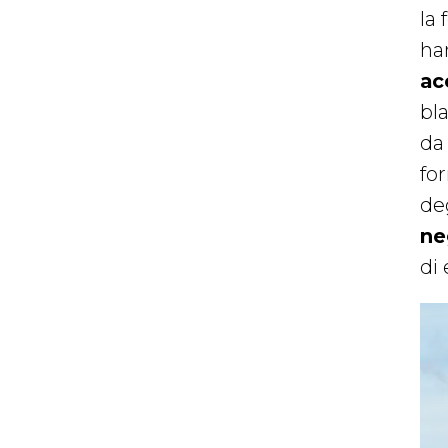
la 
ha
ac
bl
da 
for
de
ne
di 