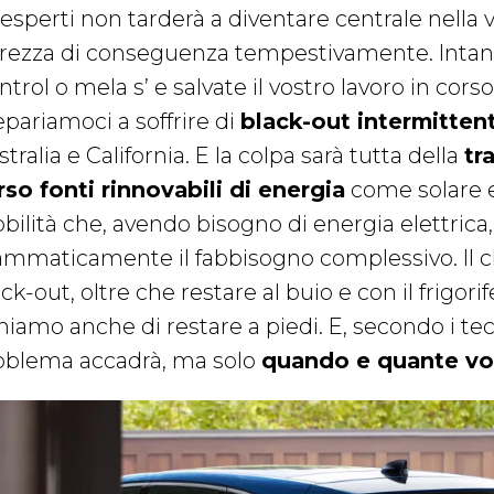
 esperti non tarderà a diventare centrale nella vi
trezza di conseguenza tempestivamente. Intanto
ntrol o mela s’ e salvate il vostro lavoro in corso,
epariamoci a soffrire di
black-out intermittent
tralia e California. E la colpa sarà tutta della
tr
rso fonti rinnovabili di energia
come solare e
bilità che, avendo bisogno di energia elettri
ammaticamente il fabbisogno complessivo. Il c
ck-out, oltre che restare al buio e con il frigori
hiamo anche di restare a piedi. E, secondo i tecni
oblema accadrà, ma solo
quando e quante vo