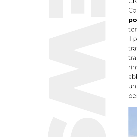
NEWS
Cr
Con
po
te
il
tra
tra
ri
ab
una
per