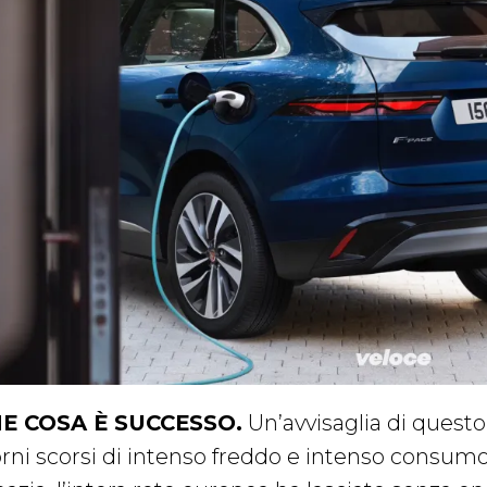
E COSA È SUCCESSO.
Un’avvisaglia di questo 
orni scorsi di intenso freddo e intenso consu