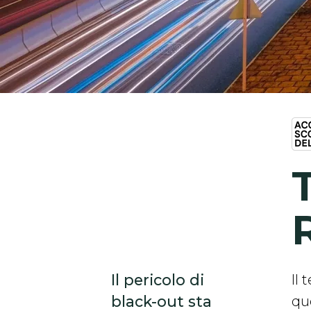
R
Il pericolo di
Il
black-out sta
quo