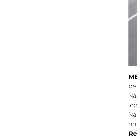
ME
pe
Na
loc
Na
mu
Re