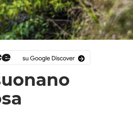
isuonano
osa