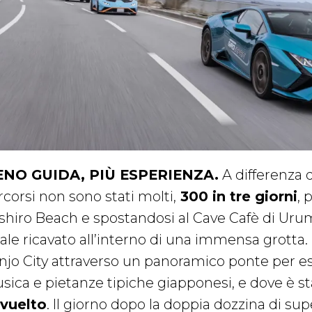
NO GUIDA, PIÙ ESPERIENZA.
A differenza di
rcorsi non sono stati molti,
300 in tre giorni
, 
shiro Beach e spostandosi al Cave Cafè di Urum
ale ricavato all’interno di una immensa grotta. D
njo City attraverso un panoramico ponte per ess
sica e pietanze tipiche giapponesi, e dove è s
vuelto
. Il giorno dopo la doppia dozzina di sup