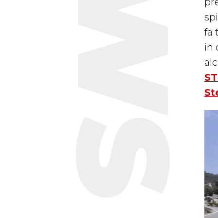
pr
sp
fa
in 
al
S
St