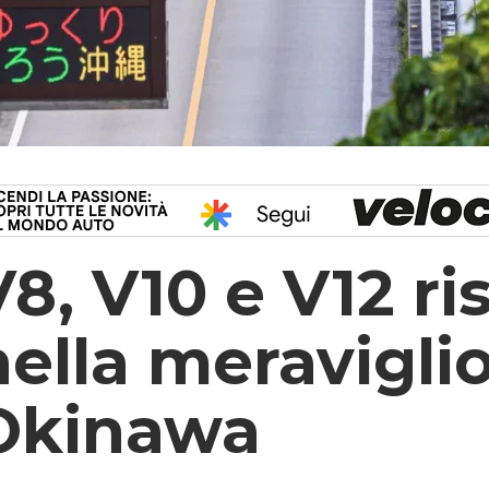
V8, V10 e V12 r
nella meravigli
Okinawa