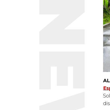
NEWS
AL
Es
So
dis