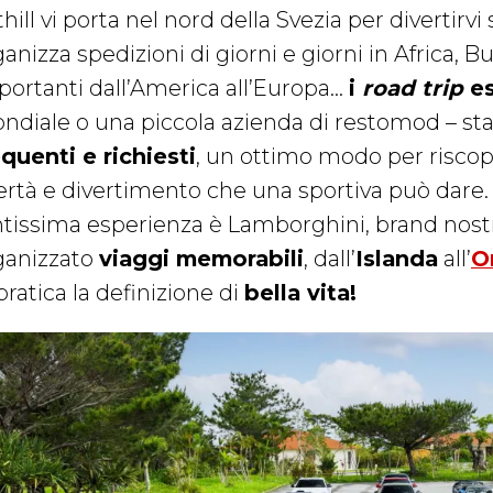
hill vi porta nel nord della Svezia per divertirvi
anizza spedizioni di giorni e giorni in Africa, Bu
portanti dall’America all’Europa…
i
road trip
es
ndiale o una piccola azienda di restomod – s
equenti e richiesti
, un ottimo modo per riscopri
bertà e divertimento che una sportiva può dare
ntissima esperienza è Lamborghini, brand nostr
ganizzato
viaggi memorabili
, dall’
Islanda
all’
O
pratica la definizione di
bella vita!