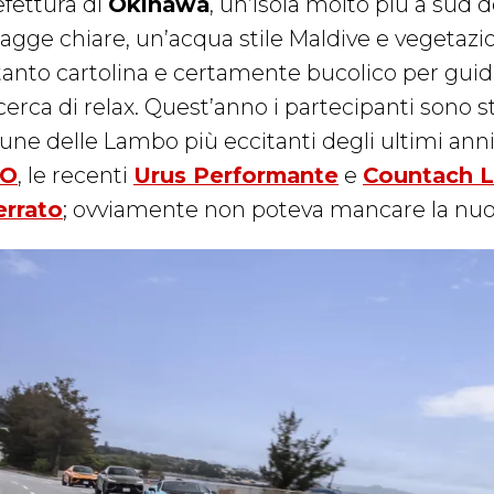
efettura di
Okinawa
, un’isola molto più a sud 
iagge chiare, un’acqua stile Maldive e vegetazi
 tanto cartolina e certamente bucolico per guid
cerca di relax. Quest’anno i partecipanti sono st
cune delle Lambo più eccitanti degli ultimi anni
TO
, le recenti
Urus Performante
e
Countach L
errato
; ovviamente non poteva mancare la nu