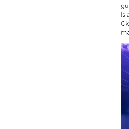
gu
Isl
Oki
ma