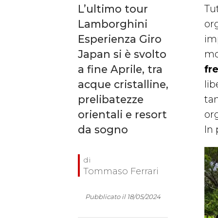
L’ultimo tour
Tut
Lamborghini
org
Esperienza Giro
im
Japan si è svolto
mo
a fine Aprile, tra
fr
acque cristalline,
li
prelibatezze
ta
orientali e resort
or
da sogno
In 
Tommaso Ferrari
Pubblicato il 18/05/2024