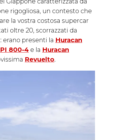
del Giappone caratterizzata da
one rigogliosa, un contesto che
are la vostra costosa supercar
ati oltre 20, scorrazzati da
: erano presenti la
Huracan
PI 800-4
e la
Huracan
ovissima
Revuelto
.