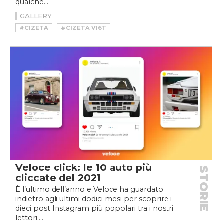
qualche...
GALLERY
#CIZETA
#CIZETA V16T
#CIZETA-MORODER V16T
#MARCELLO GANDINI
#SUPERCAR
#SUPERCAR V16
#V16
Veloce click: le 10 auto più
STORIE
cliccate del 2021
È l’ultimo dell’anno e Veloce ha guardato
indietro agli ultimi dodici mesi per scoprire i
dieci post Instagram più popolari tra i nostri
lettori....