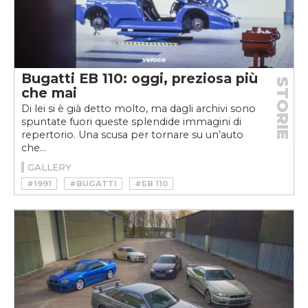
Bugatti EB 110: oggi, preziosa più
STORIE
che mai
Di lei si è già detto molto, ma dagli archivi sono
spuntate fuori queste splendide immagini di
repertorio. Una scusa per tornare su un’auto
che...
GALLERY
#1991
#BUGATTI
#EB 110
#HYPERCAR
#SUPERCAR
#VINTAGE