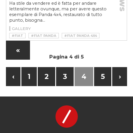
NEWS
Ha stile da vendere ed è fatta per andare
letteralmente ovunque, ma per avere questo
esemplare di Panda 4x4, restaurato di tutto
punto, bisogna...
GALLERY
#FIAT
#FIAT PANDA
#FIAT PANDA 4X4
«
Pagina 4 di 5
‹
1
2
3
4
5
›