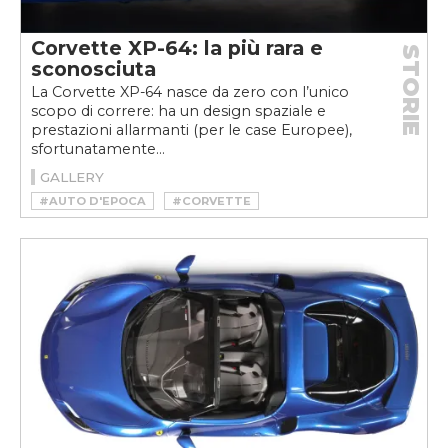
Corvette XP-64: la più rara e
STORIE
sconosciuta
La Corvette XP-64 nasce da zero con l’unico
scopo di correre: ha un design spaziale e
prestazioni allarmanti (per le case Europee),
sfortunatamente...
GALLERY
#AUTO D'EPOCA
#CORVETTE
#MOTORSPORT
#RM SOTHEBY’S