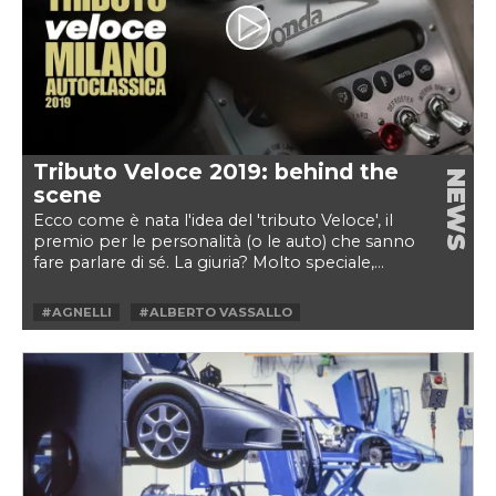
Tributo Veloce 2019: behind the
NEWS
scene
Ecco come è nata l'idea del 'tributo Veloce', il
premio per le personalità (o le auto) che sanno
fare parlare di sé. La giuria? Molto speciale,...
#AGNELLI
#ALBERTO VASSALLO
#ANONIMA TAPULLI
#CAR & VINTAGE
#COUNTACH
#FILM
#HORACIO PAGANI
#MIKE ROBINSON
#MILANO AUTOCLASSICA
#STRATOS
#TRIBUTO VELOCE
#VELOCE
#ZONDA