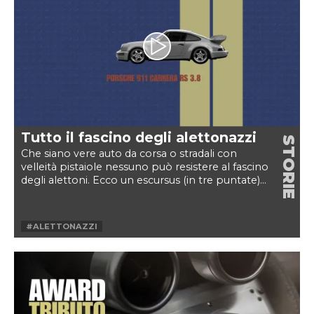
#SPARAFANGAWEEK
#SPARAFANGAWEEKVELOCE
#WIESMANN
#WIESMANN MF5
Tutto il fascino degli alettonazzi
STORIE
Che siano vere auto da corsa o stradali con
velleità pistaiole nessuno può resistere al fascino
degli alettoni. Ecco un escursus (in tre puntate)...
#ALETTONAZZI
#ALETTONAZZIWEEKVELOCE
#ALETTONE
#HOMOLOGATION SPECIAL
#RACING
#SPOILER
#WEEKVELOCE