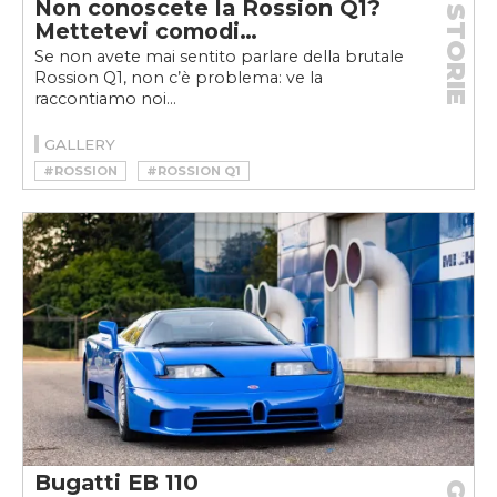
Non conoscete la Rossion Q1?
STORIE
Mettetevi comodi…
Se non avete mai sentito parlare della brutale
Rossion Q1, non c’è problema: ve la
raccontiamo noi…
GALLERY
#ROSSION
#ROSSION Q1
Bugatti EB 110