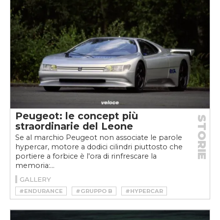
#SPEEDTAIL
#T.50
Peugeot: le concept più
STORIE
straordinarie del Leone
Se al marchio Peugeot non associate le parole
hypercar, motore a dodici cilindri piuttosto che
portiere a forbice è l'ora di rinfrescare la
memoria:...
GALLERY
#ENDURANCE
#GRUPPO B
#HYPERCAR
#LE MANS
#LIONCLANWEEK
#PEUGEOT
#PEUGEOT 907 V12