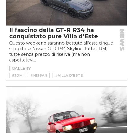
Il fascino della GT-R R34 ha
NEWS
conquistato pure Villa d’Este
Questo weekend saranno battute all’asta cinque
strepitose Nissan GTR R34 Skyline, tutte JDM,
tutte senza prezzo di riserva (ma non
aspettatevi...
GALLERY
#JDM
#NISSAN
#VILLA D'ESTE