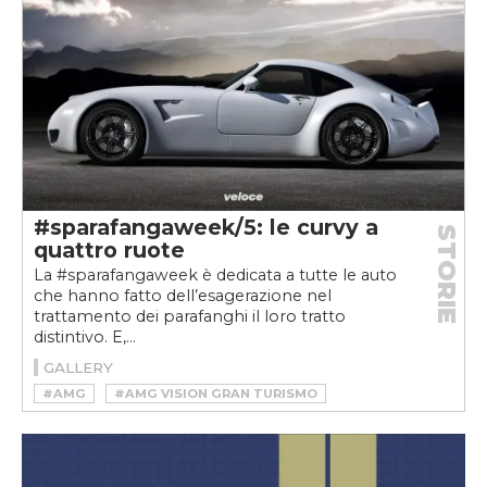
#sparafangaweek/5: le curvy a
STORIE
quattro ruote
La #sparafangaweek è dedicata a tutte le auto
che hanno fatto dell’esagerazione nel
trattamento dei parafanghi il loro tratto
distintivo. E,...
GALLERY
#AMG
#AMG VISION GRAN TURISMO
#F40
#FERRARI F40
#GIANNINI
#GIANNINI 350GP
#LISTER
#LISTER STORM
#MERCEDES VISION GRAN TURISMO