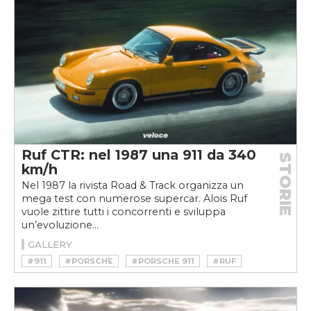
#PEUGEOT 908 RC CONCEPT
#PEUGEOT OXIA
#PEUGEOT QUASAR
#PEUGEOTWEEK
#V12
#V12 TDI
#V6
Ruf CTR: nel 1987 una 911 da 340
STORIE
km/h
Nel 1987 la rivista Road & Track organizza un
mega test con numerose supercar. Alois Ruf
vuole zittire tutti i concorrenti e sviluppa
un’evoluzione...
GALLERY
#911
#PORSCHE
#PORSCHE 911
#RUF
#RUF CTR
#RUF CTR YELLOWBIRD
#YELLOWBIRD