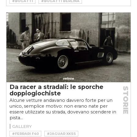
#BUGATTI
#BUGATTI BERLINA
#BUGATTI EB112
#EB112
Da racer a stradali: le sporche
STORIE
doppiogiochiste
Alcune vetture andavano davvero forte per un
unico, semplice motivo: non erano nate per
essere utilizzate su strada, dovevano scendere in
pista...
GALLERY
#FERRARI F40
#JAGUAR XKSS