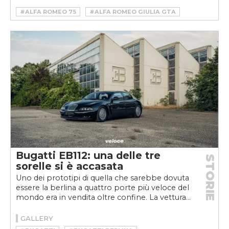
#ALFA ROMEO 75
#ALFA ROMEO GIULIA GTA
#ALFA ROMEO GIULIA GTA RESTOMOD
#ALL-TERRAIN COMPETITION STUDY
#FERRARI F40
#LAMBORGHINI COUNTACH
#LANCIA AURELIA FUORILEGGE
#LANCIA DELTA EVOLUZIONE
#MASERATI GHIBLI TROFEO
#MINI SPECTRE TYPE 10
#RENAULT CLIO V6
#SINGER ACS
Bugatti EB112: una delle tre
STORIE
sorelle si è accasata
Uno dei prototipi di quella che sarebbe dovuta
essere la berlina a quattro porte più veloce del
mondo era in vendita oltre confine. La vettura...
GALLERY