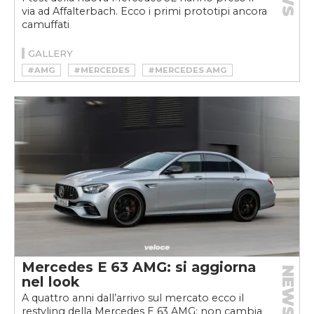
via ad Affalterbach. Ecco i primi prototipi ancora
camuffati
GALLERY
#AMG
#MERCEDES
#MERCEDES AMG
#MERCEDES SL
#SL
Mercedes E 63 AMG: si aggiorna
NEWS
nel look
A quattro anni dall’arrivo sul mercato ecco il
restyling della Mercedes E 63 AMG: non cambia