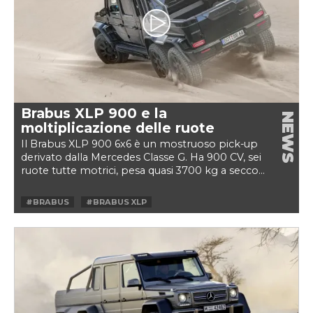
Brabus XLP 900 e la
NEWS
moltiplicazione delle ruote
Il Brabus XLP 900 6x6 è un mostruoso pick-up
derivato dalla Mercedes Classe G. Ha 900 CV, sei
ruote tutte motrici, pesa quasi 3700 kg a secco...
#BRABUS
#BRABUS XLP
#BRABUS XLP 6X6
#BRABUS XLP 900
#BRABUS XLP 900 6X6
#CLASSE G
#MERCEDES
#MERCEDES CLASSE G