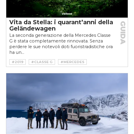
Vita da Stella: i quarant’anni della
GUIDA
Geländewagen
La seconda generazione della Mercedes Classe
G è stata completamente rinnovata. Senza
perdere le sue notevoli doti fuoristradistiche ora
ha un...
#2019
#CLASSE G
#MERCEDES
#OFFROAD
#SUV
#TEST