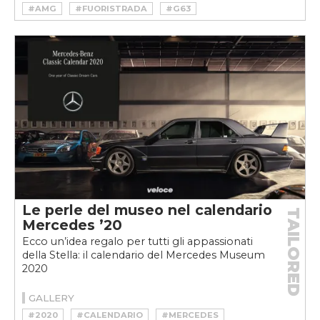
#AMG
#FUORISTRADA
#G63
#MERCEDES
#OFFROAD
#V8
Le perle del museo nel calendario
TAILORED
Mercedes ’20
Ecco un’idea regalo per tutti gli appassionati
della Stella: il calendario del Mercedes Museum
2020
GALLERY
#2020
#CALENDARIO
#MERCEDES