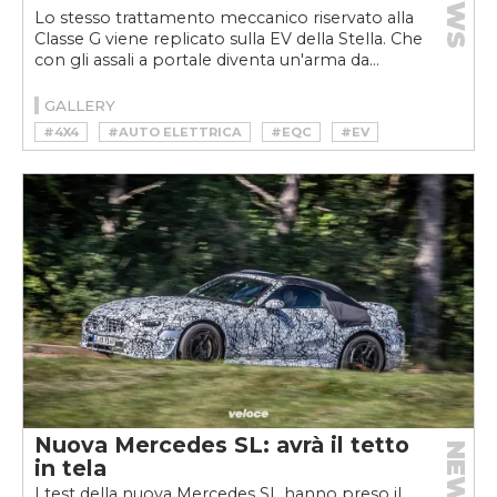
NEWS
Lo stesso trattamento meccanico riservato alla
Classe G viene replicato sulla EV della Stella. Che
con gli assali a portale diventa un'arma da...
GALLERY
#4X4
#AUTO ELETTRICA
#EQC
#EV
#FUORISTRADA
#MERCEDES EQC
#OFFROAD
#SUV
#VELOCEKW
Nuova Mercedes SL: avrà il tetto
NEWS
in tela
I test della nuova Mercedes SL hanno preso il