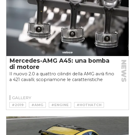
Mercedes-AMG A45: una bomba
NEWS
di motore
Il nuovo 2.0 a quattro cilindri della AMG avrà fino
a 421 cavalli; scopriamone le caratteristiche
GALLERY
#2019
#AMG
#ENGINE
#HOTHATCH
#MERCEDES
#PETROL