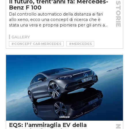
Il futuro, trent’anni fa: Mercedes-
STORIE
Benz F 100
Dal controllo automatico della distanza ai fari
allo xeno, ecco una concept di ricerca che è
stata una vera e propria pioniera per gli anni a...
GALLERY
#CONCEPT CAR MERCEDES
#MERCEDES
#MERCEDES F 100
#MERCEDES PROTOTIPO
#SISTEMI DI SICUREZZA ATTIVA
#SISTEMI DI SICUREZZA ATTIVA AUTOMOBILI
EQS: l’ammiraglia EV della