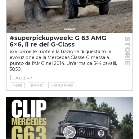
#superpickupweek: G 63 AMG
STORIE
6×6, il re dei G-Class
6x6 come le ruote e la trazione di questa folle
evoluzione della Mercedes Classe G messa a
punto dall'AMG nel 2014. Un'arma da 544 cavalli,
3850...
GALLERY
#6X6
#AMG
#G 63 AMG
#G 63 AMG 6X6
#G 6X6
#MERCEDES
#MERCEDES G 63 AMG 6X6
#OFFORAD
#PICKUP
#SUPERPICKUPWEEK