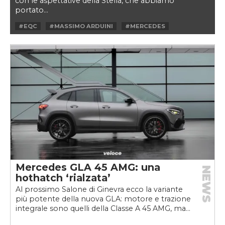
con le aspettative della Stella, che abbiamo
portato...
#EQC
#MASSIMO ARDUINI
#MERCEDES
#SNOW
#SUV
#VELOCEKW
Mercedes GLA 45 AMG: una
NEWS
hothatch ‘rialzata’
Al prossimo Salone di Ginevra ecco la variante
più potente della nuova GLA: motore e trazione
integrale sono quelli della Classe A 45 AMG, ma...