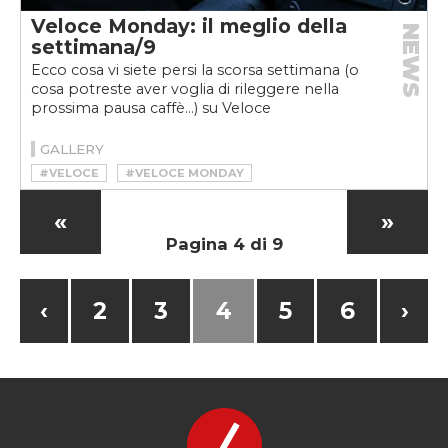
Veloce Monday: il meglio della
NEWS
settimana/9
Ecco cosa vi siete persi la scorsa settimana (o
cosa potreste aver voglia di rileggere nella
prossima pausa caffè…) su Veloce
GALLERY
#VELOCE
#VELOCE MONDAY
«
»
Pagina 4 di 9
‹
2
3
4
5
6
›