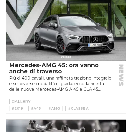
#ROADSTER
#SALONE DI GINEVRA
#SL
#V12
#V8
#XJS
Mercedes-AMG 45: ora vanno
NEWS
anche di traverso
Più di 400 cavalli, una raffinata trazione integrale
e sei diverse modalità di guida: ecco la ricetta
delle nuove Mercedes-AMG A 45 e CLA 45...
GALLERY
#2019
#A45
#AMG
#CLASSE A
#HOTHATCH
#MERCEDES