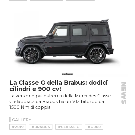
#MERCEDES MUSEUM
#VINTAGE
La Classe G della Brabus: dodici
NEWS
cilindri e 900 cv!
La versione più estrema della Mercedes Classe
G elaborata da Brabus ha un V12 biturbo da
1500 Nm di coppia
GALLERY
#2019
#BRABUS
#CLASSE G
#G900
#MERCEDES
#SUV
#TUNER