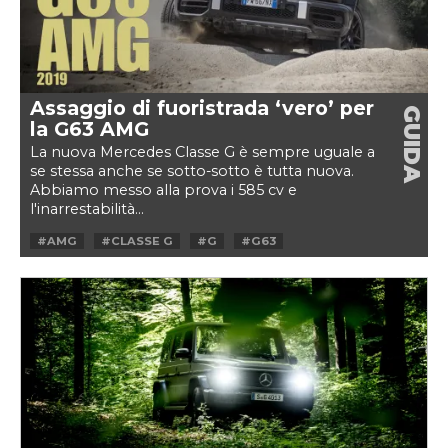
Assaggio di fuoristrada ‘vero’ per
GUIDA
la G63 AMG
La nuova Mercedes Classe G è sempre uguale a
se stessa anche se sotto-sotto è tutta nuova.
Abbiamo messo alla prova i 585 cv e
l'inarrestabilità...
#AMG
#CLASSE G
#G
#G63
#MERCEDES
#OFFROAD