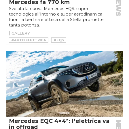
NEWS
Mercedes fa 770 km
Svelata la nuova Mercedes EQS: super
tecnologica all'interno e super aerodinamica
fuori, la berlina elettrica della Stella promette
tanta potenza...
GALLERY
#AUTO ELETTRICA
#EQS
#MERCEDES ELETTRICA
#MERCEDES EQS
#VELOCEKW
Mercedes EQC 4×4²: l’elettrica va
in offroad