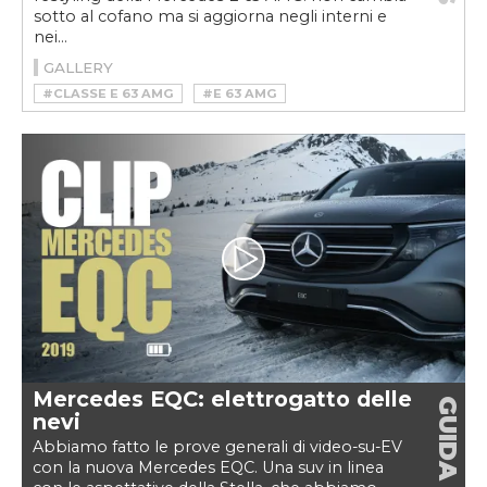
sotto al cofano ma si aggiorna negli interni e
nei...
GALLERY
#CLASSE E 63 AMG
#E 63 AMG
#E 63 AMG S
#MERCEDES
#MERCEDES AMG
#V8
Mercedes EQC: elettrogatto delle
GUIDA
nevi
Abbiamo fatto le prove generali di video-su-EV
con la nuova Mercedes EQC. Una suv in linea