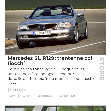
Mercedes SL R129: trentenne coi
STORIE
fiocchi
Compleanno tondo per la SL degli anni ’90:
tante le novità tecnologiche che portava in
dote. Soprattuto era ‘nata moderna’, per questo
piacque...
GALLERY
#911
#928
#FERRARI
#JAGUAR
#MERCEDES
#MONDIAL
#PAGANI
#PORSCHE
#R107
#R129