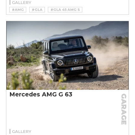
GALLERY
#AMG
#GLA
#GLA 45 AMG S
#MERCEDES
#MERCEDES GLA 45 AMG
#SUV
Mercedes AMG G 63
GARAGE
GALLERY