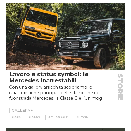
#TUNING
#V12
Lavoro e status symbol: le
STORIE
Mercedes inarrestabili
Con una gallery arricchita scopriamo le
caratteristiche principali delle due icone del
fuoristrada Mercedes: la Classe G e l’Unimog
GALLERY+
#4X4
#AMG
#CLASSE G
#ICON
#MERCEDES
#OFFROAD
#TURBODIESEL
#UNIMOG