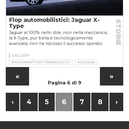
Flop automobilistici: Jaguar X-
STORIE
Type
Jaguar al 100% nello stile, non nella meccanica,
la X-Type, pur bella e tecnologicamente
avanzata, non ha riscosso il successo sperato
GALLERY
#FALLIMENTI AUTOMOBILISTICI
#JAGUAR
#JAGUAR X-TYPE
«
»
Pagina 6 di 9
‹
4
5
6
7
8
›