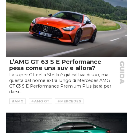
L’AMG GT 63 S E Performance
GUIDA
pesa come una suv e allora?
La super GT della Stella è già cattiva di suo, ma
questa dal nome extra lungo di Mercedes AMG
GT 63 S E Performance Premium Plus (sarà per
darsi...
#AMG
#AMG GT
#MERCEDES
#VELOCEKW