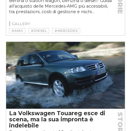
STORIE
Berlina o station wagon, benzina o diesel? Guida
all’acquisto delle Mercedes-AMG più accessibili,
tra prestazioni, costi di gestione e rischi...
GALLERY
#AMG
#DIESEL
#MERCEDES
La Volkswagen Touareg esce di
STORIE
scena, ma la sua impronta è
indelebile