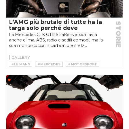
L’AMG più brutale di tutte ha la
STORIE
targa solo perché deve
La Mercedes CLK GTR Straßenversion avrà
anche clima, ABS, radio e sedili comodi, ma la
sua monoscocca in carbonio e il V12...
GALLERY
#LE MANS
#MERCEDES
#MOTORSPORT