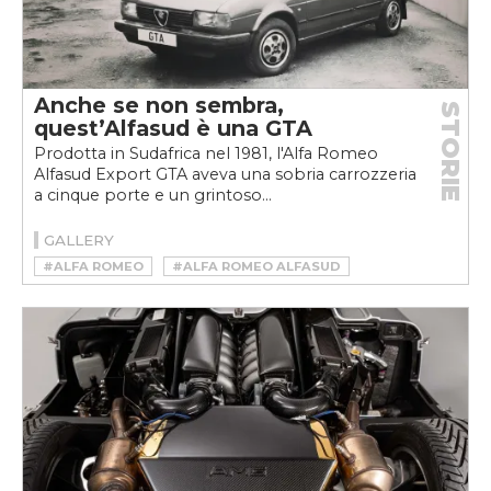
Anche se non sembra,
STORIE
quest’Alfasud è una GTA
Prodotta in Sudafrica nel 1981, l'Alfa Romeo
Alfasud Export GTA aveva una sobria carrozzeria
a cinque porte e un grintoso...
GALLERY
#ALFA ROMEO
#ALFA ROMEO ALFASUD
#ALFA ROMEO ALFASUD GTA