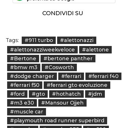
CONDIVIDI SU
#911 turbo
#alettonazzi
Tags:
#alettonazziweekveloce
#alettone
#Bertone
#bertone panther
#bmw m3
#Cosworth
#dodge charger
#ferrari
#ferrari f40
#ferrari f50
#ferrari gto evoluzione
#ford
#gto
#hothatch
#jdm
#m3 e30
#Mansour Ojjeh
#muscle car
#playmouth road runner superbird