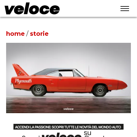
home
/
storie