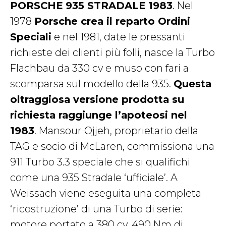
PORSCHE 935 STRADALE 1983
. Nel
1978
Porsche crea il reparto Ordini
Speciali
e nel 1981, date le pressanti
richieste dei clienti più folli, nasce la Turbo
Flachbau da 330 cv e muso con fari a
scomparsa sul modello della 935.
Questa
oltraggiosa versione prodotta su
richiesta raggiunge l’apoteosi nel
1983
. Mansour Ojjeh, proprietario della
TAG e socio di McLaren, commissiona una
911 Turbo 3.3 speciale che si qualifichi
come una 935 Stradale ‘ufficiale’. A
Weissach viene eseguita una completa
‘ricostruzione’ di una Turbo di serie:
motore portato a 380 cv, 490 Nm di