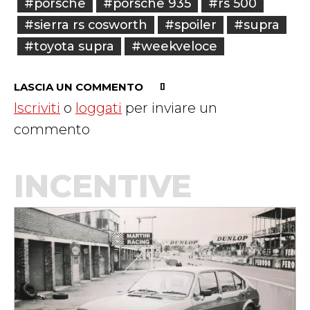
#porsche
#porsche 935
#rs 500
#sierra rs cosworth
#spoiler
#supra
#toyota supra
#weekveloce
LASCIA UN COMMENTO
Iscriviti
o
loggati
per inviare un
commento
INCENTIVE