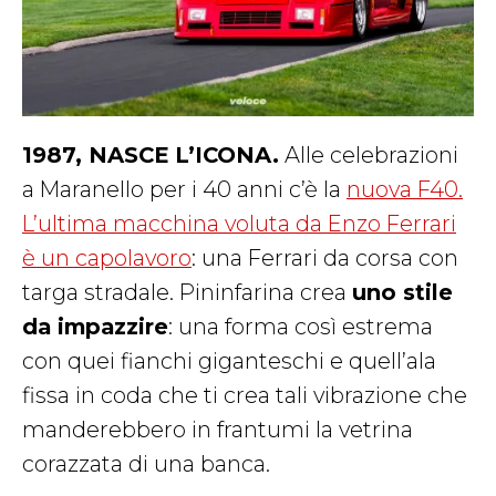
1987, NASCE L’ICONA.
Alle celebrazioni
a Maranello per i 40 anni c’è la
nuova F40.
L’ultima macchina voluta da Enzo Ferrari
è un capolavoro
: una Ferrari da corsa con
targa stradale. Pininfarina crea
uno stile
da impazzire
: una forma così estrema
con quei fianchi giganteschi e quell’ala
fissa in coda che ti crea tali vibrazione che
manderebbero in frantumi la vetrina
corazzata di una banca.