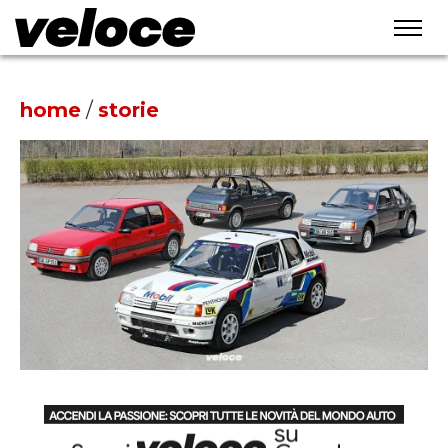
home
/
storie