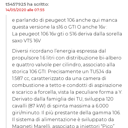
t5457925
ha scritto:
14/05/2020 alle 07:55
e parlando di peugeot 106 anche qui manca
questa versione la s16 o GTI O anche 16v :
La peugeot 106 16v gti o S16 deriva dalla sorella
saxo VTS 16V
Diversi ricordano l’energia espressa dal
propulsore 1.6 litri con distribuzione bi-albero
e quattro valvole per cilindro, associato alla
storica 106 GTI. Precisamente un TU5J4 da
1.587 cc, caratterizzato da una camera di
combustione a tetto e condotti di aspirazione
e scarico a forcella, vista la peculiare forma a Y.
Derivato dalla famiglia dei TU, sviluppa 120
cavalli (87 kW) di spinta massima a 6.000
giri/minuto. Il più prestante della gamma 106.
Il sistema di alimentazione è sviluppato da
Magneti Marelli, associato a iniettori “Pico”