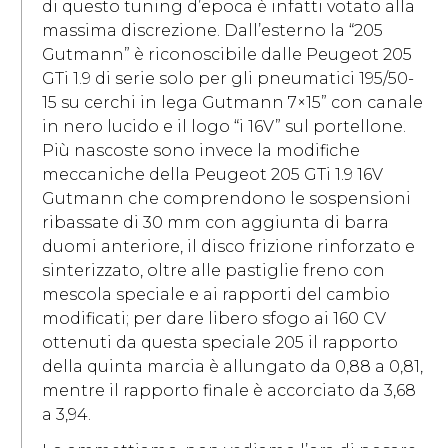
di questo tuning d’epoca è infatti votato alla
massima discrezione. Dall’esterno la “205
Gutmann” è riconoscibile dalle Peugeot 205
GTi 1.9 di serie solo per gli pneumatici 195/50-
15 su cerchi in lega Gutmann 7×15” con canale
in nero lucido e il logo “i 16V” sul portellone.
Più nascoste sono invece la modifiche
meccaniche della Peugeot 205 GTi 1.9 16V
Gutmann che comprendono le sospensioni
ribassate di 30 mm con aggiunta di barra
duomi anteriore, il disco frizione rinforzato e
sinterizzato, oltre alle pastiglie freno con
mescola speciale e ai rapporti del cambio
modificati; per dare libero sfogo ai 160 CV
ottenuti da questa speciale 205 il rapporto
della quinta marcia è allungato da 0,88 a 0,81,
mentre il rapporto finale è accorciato da 3,68
a 3,94.