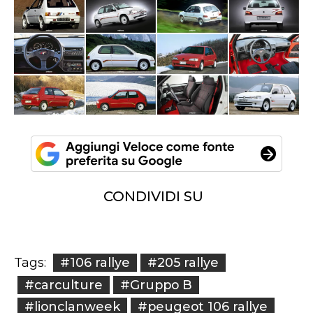
CONDIVIDI SU
#106 rallye
#205 rallye
Tags:
#carculture
#Gruppo B
#lionclanweek
#peugeot 106 rallye