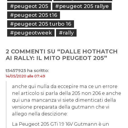
#peugeot 205
#peugeot 205 rallye
#peugeot 205 t16
#peugeot 205 turbo 16
#peugeotweek
#rally
2 COMMENTI SU “DALLE HOTHATCH
AI RALLY: IL MITO PEUGEOT 205”
t5457925
ha scritto:
14/05/2020 alle 07:49
anche qui nulla da eccepire ma ce un errore
nel articolo si parla della 205 non 206 e anche
qui una mancanza vi siete dimenticati della
versione preparata della gutmann che vi
allego nella descizione:
La Peugeot 205 GTi 1.9 16V Gutmann è un