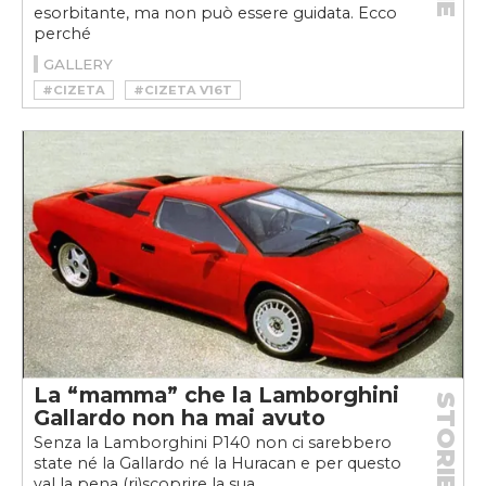
esorbitante, ma non può essere guidata. Ecco
perché
GALLERY
#CIZETA
#CIZETA V16T
#CIZETA-MORODER V16T
La “mamma” che la Lamborghini
STORIE
Gallardo non ha mai avuto
Senza la Lamborghini P140 non ci sarebbero
state né la Gallardo né la Huracan e per questo
val la pena (ri)scoprire la sua...