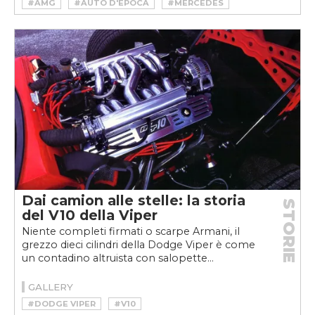
#AMG
#AUTO D'EPOCA
#MERCEDES
#YOUNGTIMER
Dai camion alle stelle: la storia
STORIE
del V10 della Viper
Niente completi firmati o scarpe Armani, il
grezzo dieci cilindri della Dodge Viper è come
un contadino altruista con salopette...
GALLERY
#DODGE VIPER
#V10