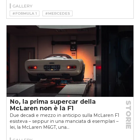
GALLERY
#FORMULA 1
#MERCEDES
#MOTORSPORT
No, la prima supercar della
STORIE
McLaren non è la F1
Due decadi e mezzo in anticipo sulla McLaren F1
esisteva – seppur in una manciata di esemplari –
lei, la McLaren M6GT, una...
GALLERY