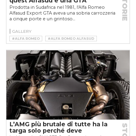
STORIE
quest’Alfasud è una GTA
Prodotta in Sudafrica nel 1981, l'Alfa Romeo
Alfasud Export GTA aveva una sobria carrozzeria
a cinque porte e un grintoso...
GALLERY
#ALFA ROMEO
#ALFA ROMEO ALFASUD
#ALFA ROMEO ALFASUD GTA
L’AMG più brutale di tutte ha la
targa solo perché deve