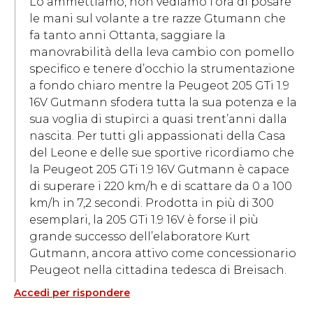
Lo ammettiamo, non vediamo l’ora di posare
le mani sul volante a tre razze Gtumann che
fa tanto anni Ottanta, saggiare la
manovrabilità della leva cambio con pomello
specifico e tenere d’occhio la strumentazione
a fondo chiaro mentre la Peugeot 205 GTi 1.9
16V Gutmann sfodera tutta la sua potenza e la
sua voglia di stupirci a quasi trent’anni dalla
nascita. Per tutti gli appassionati della Casa
del Leone e delle sue sportive ricordiamo che
la Peugeot 205 GTi 1.9 16V Gutmann è capace
di superare i 220 km/h e di scattare da 0 a 100
km/h in 7,2 secondi. Prodotta in più di 300
esemplari, la 205 GTi 1.9 16V è forse il più
grande successo dell’elaboratore Kurt
Gutmann, ancora attivo come concessionario
Peugeot nella cittadina tedesca di Breisach.
Accedi per rispondere