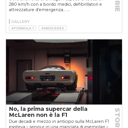
280 km/h con a bordo medici, defibrillatori e
attrezzature d'emergenza... ...
GALLERY
#FORMULA 1
#MERCEDES
#MOTORSPORT
No, la prima supercar della
STORIE
McLaren non è la F1
Due decadi e mezzo in anticipo sulla McLaren F1
esisteva – seppur in una manciata di esemplari –