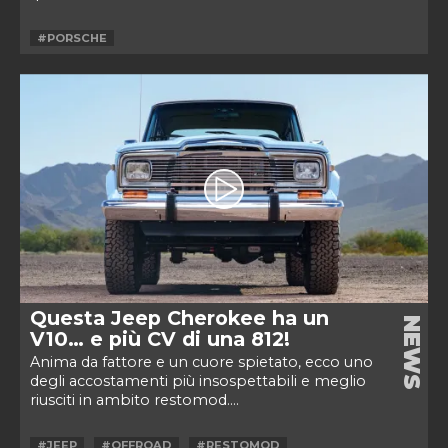
#PORSCHE
Questa Jeep Cherokee ha un
NEWS
V10… e più CV di una 812!
Anima da fattore e un cuore spietato, ecco uno
degli accostamenti più insospettabili e meglio
riusciti in ambito restomod....
#JEEP
#OFFROAD
#RESTOMOD