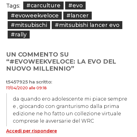
#carculture
#evo
Tags:
#evoweekveloce
#lancer
#mitsubischi
#mitsubishi lancer evo
#rally
UN COMMENTO SU
“#EVOWEEKVELOCE: LA EVO DEL
NUOVO MILLENNIO”
t5457925
ha scritto:
17/04/2020 alle 09:18
da quando ero adolescente mi piace sempre
e , giocando con granturismo dalla prima
edizione ne ho fatto un collezione virtuale
comprese le avversarie del WRC
Accedi per rispondere