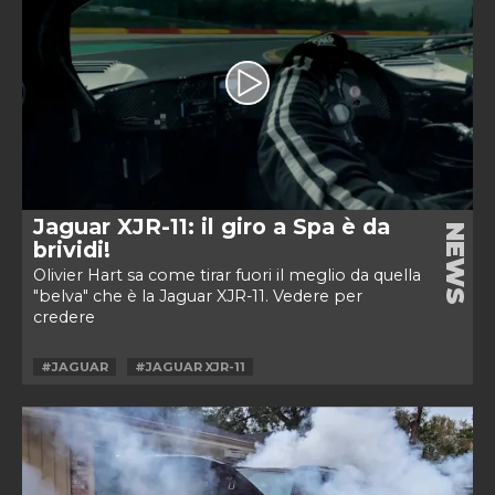
Jaguar XJR-11: il giro a Spa è da
NEWS
brividi!
Olivier Hart sa come tirar fuori il meglio da quella
"belva" che è la Jaguar XJR-11. Vedere per
credere
#JAGUAR
#JAGUAR XJR-11