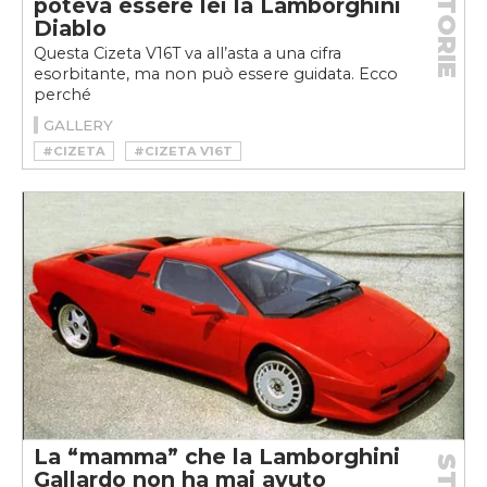
STORIE
poteva essere lei la Lamborghini
Diablo
Questa Cizeta V16T va all’asta a una cifra
esorbitante, ma non può essere guidata. Ecco
perché
GALLERY
#CIZETA
#CIZETA V16T
#CIZETA-MORODER V16T
La “mamma” che la Lamborghini
Gallardo non ha mai avuto