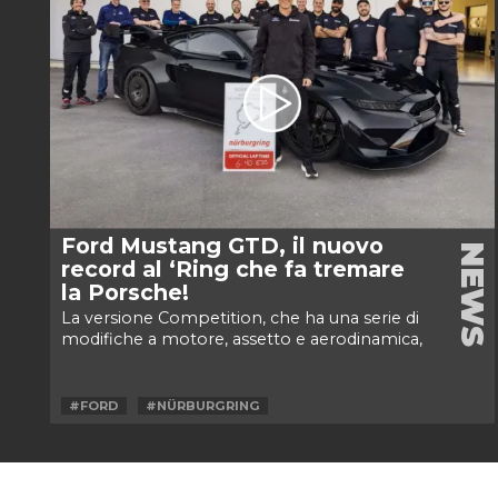
Ford Mustang GTD, il nuovo
NEWS
record al ‘Ring che fa tremare
la Porsche!
La versione Competition, che ha una serie di
modifiche a motore, assetto e aerodinamica,
è più veloce di 17 secondi della...
#FORD
#NÜRBURGRING