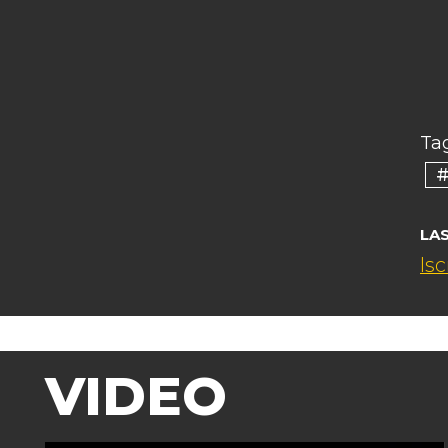
Tag
#
LA
Isc
VIDEO