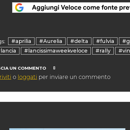
#aprilia
#Aurelia
#delta
#fulvia
#g
s:
lancia
#lancissimaweekveloce
#rally
#vin
SCIA UN COMMENTO
riviti
o
loggati
per inviare un commento