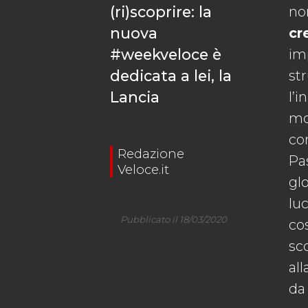
(ri)scoprire: la
non
nuova
cr
#weekveloce è
im
dedicata a lei, la
st
Lancia
l’
mon
com
Redazione
Pas
Veloce.it
gl
lu
Pubblicato il 18/03/2020
cos
sc
all
da 