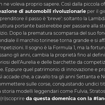
 ne voleva proprio sapere. Così dalla piccola off
eazione di automobili rivoluzionarie
per il g
prenditore il passo è ‘breve’: soltanto la Lamb
ruttura portante basterebbe per passare alla sto
inizio. Dopo la prematura scomparsa del suo fon
diale il marchio torinese torna grande e si affa
petizioni. Il sogno è la Formula 1, ma la fortun
sano gli anni, cambia la proprietà fino al defini
oriosi dell’Aurelia e delle barchette da compet
ce. Eppure quel patrimonio di innovazione e pro
ì accade che, a cavallo tra gli anni Settanta e 
ommettere sulle corse, conquistando undici tit
a storia modelli leggendari come Fulvia, Stratos
(ri)scoprire
da questa domenica con la #la