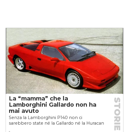
La “mamma” che la
STORIE
Lamborghini Gallardo non ha
mai avuto
Senza la Lamborghini P140 non ci
sarebbero state né la Gallardo né la Huracan
e per questo val la pena (ri)scoprire la sua...