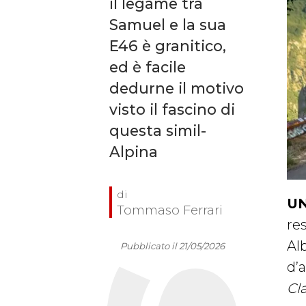
il legame tra
Samuel e la sua
E46 è granitico,
ed è facile
dedurne il motivo
visto il fascino di
questa simil-
Alpina
UN
Tommaso Ferrari
re
Al
Pubblicato il 21/05/2026
d’
Cla