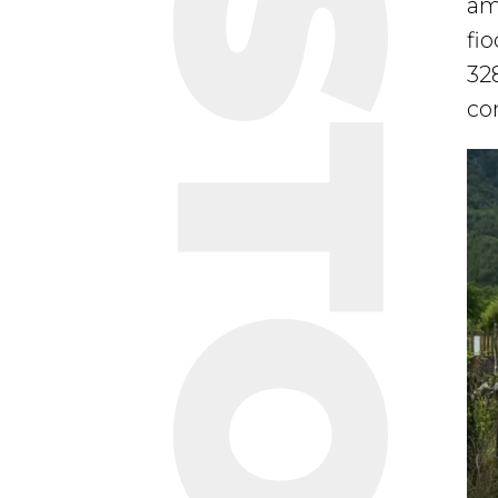
am
fi
328
co