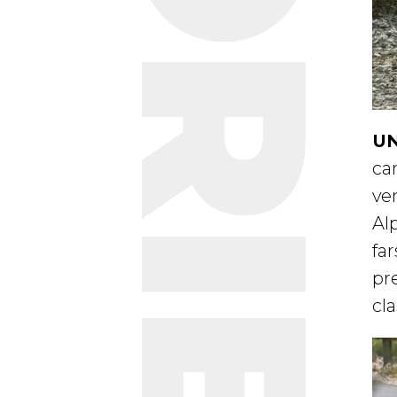
STORIE
UN
car
ven
Alp
fa
pre
cl