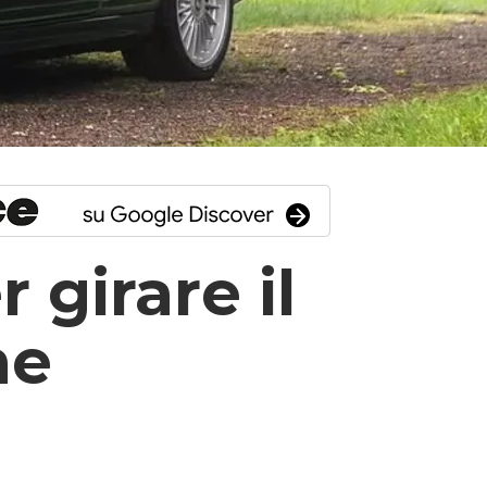
 girare il
he