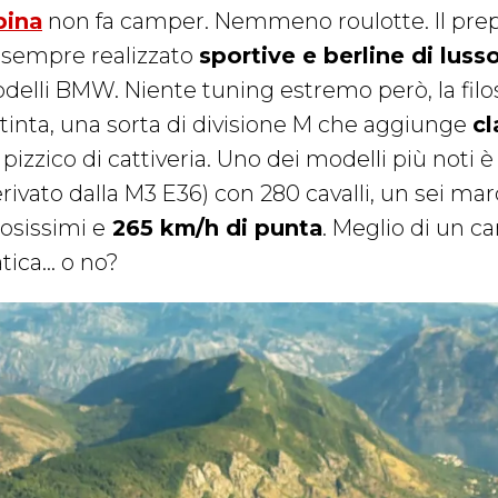
pina
non fa camper. Nemmeno roulotte. Il prep
 sempre realizzato
sportive e berline di luss
delli BMW. Niente tuning estremo però, la filoso
stinta, una sorta di divisione M che aggiunge
cl
pizzico di cattiveria. Uno dei modelli più noti è
erivato dalla M3 E36) con 280 cavalli, un sei ma
losissimi e
265 km/h di punta
. Meglio di un
atica… o no?