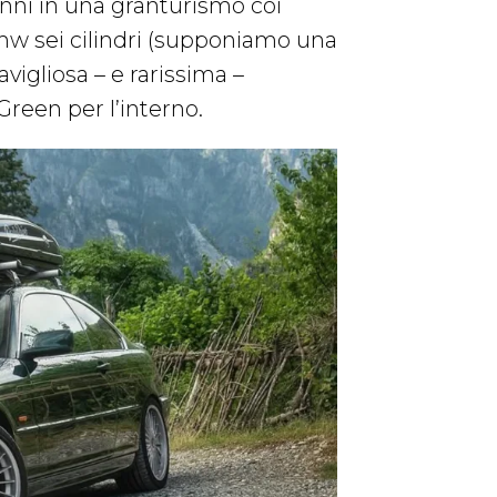
anni in una granturismo coi
mw sei cilindri (supponiamo una
avigliosa – e rarissima –
reen per l’interno.