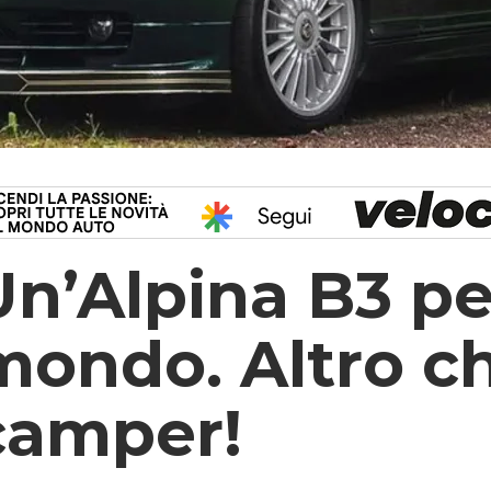
Un’Alpina B3 per
mondo. Altro c
camper!