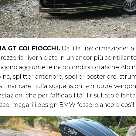
A GT COI FIOCCHI.
Da lì la trasformazione: la
rozzeria riverniciata in un ancor più scintillant
gono aggiunte le inconfondibili grafiche Alpina,
ina, splitter anteriore, spoiler posteriore, str
rsi mancare nulla sospensioni e motore vengono r
stazioni che per l’affidabilità. Il risultato è fant
asse; magari i design BMW fossero ancora così!