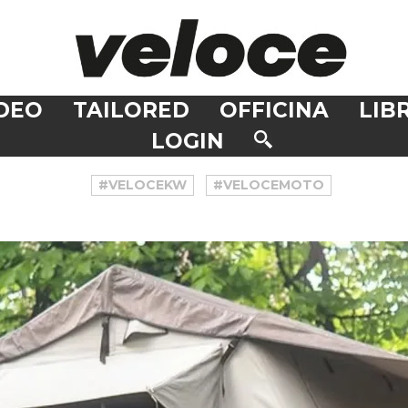
DEO
TAILORED
OFFICINA
LIBR
LOGIN
#VELOCEKW
#VELOCEMOTO