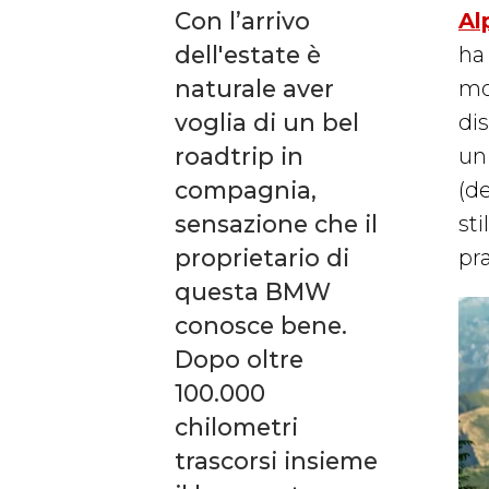
Con l’arrivo
Al
dell'estate è
ha
naturale aver
mo
voglia di un bel
di
roadtrip in
un 
compagnia,
(d
sensazione che il
sti
proprietario di
pr
questa BMW
conosce bene.
Dopo oltre
100.000
chilometri
trascorsi insieme