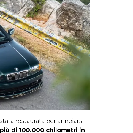
tata restaurata per annoiarsi
più di 100.000 chilometri in