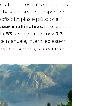
aratore e costruttore tedesco
o
, basandosi sui corrispondenti
fia di Alpina è più sobria,
asse e raffinatezza
a scapito di
 la
B3
: sei cilindri in linea
3.3
rce manuale, interni ed esterni
 camper insomma, seppur meno