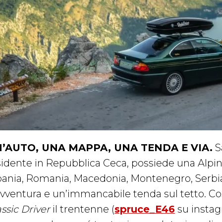
’AUTO, UNA MAPPA, UNA TENDA E VIA.
S
sidente in Repubblica Ceca, possiede una Alpin
bania, Romania, Macedonia, Montenegro, Serbia
avventura e un’immancabile tenda sul tetto. Cos
ssic Driver
il trentenne (
spruce_E46
su instag