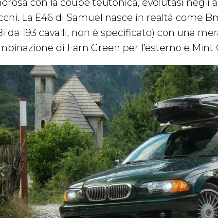
orosa con la coupé teutonica, evolutasi negli 
occhi. La E46 di Samuel nasce in realtà come B
i da 193 cavalli, non è specificato) con una mer
mbinazione di Farn Green per l’esterno e Mint G