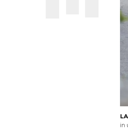
LA
in