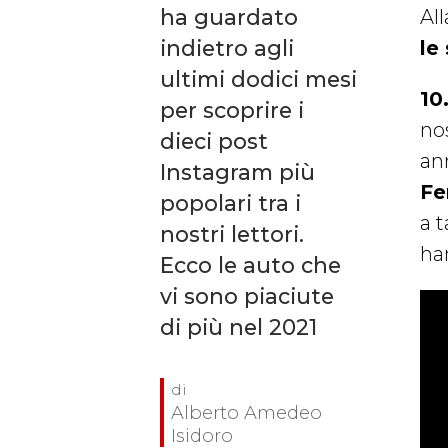
ha guardato
All
indietro agli
le
ultimi dodici mesi
10
per scoprire i
nos
dieci post
an
Instagram più
Fe
popolari tra i
a t
nostri lettori.
ha
Ecco le auto che
vi sono piaciute
di più nel 2021
Alberto Amedeo
Isidoro