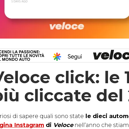
Veloce click: le
più cliccate del
riosi di sapere quali sono state
le dieci automo
gina Instagram
di
Veloce
nell’anno che stiamo