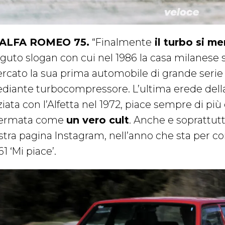
 ALFA ROMEO 75.
“Finalmente
il turbo si m
rguto slogan con cui nel 1986 la casa milanese s
rcato la sua prima automobile di grande serie
diante turbocompressore. L’ultima erede della 
ziata con l’Alfetta nel 1972, piace sempre di più e 
fermata come
un vero cult
. Anche e soprattutt
stra pagina Instagram, nell’anno che sta per co
61 ‘Mi piace’.