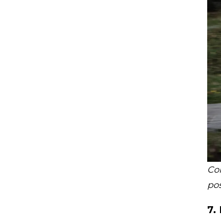
Con
po
7.