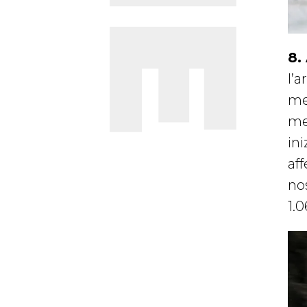
8.
l’a
me
me
ini
af
no
1.0