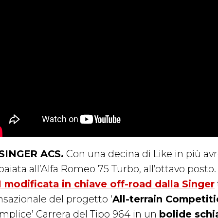
 SINGER ACS.
Con una decina di Like in più av
aiata all’Alfa Romeo 75 Turbo, all’ottavo posto. I
1 modificata in chiave off-road dalla Singer
nsazionale del progetto ‘
All-terrain Competit
emplice’ Carrera del Tipo 964 in un
bolide schi