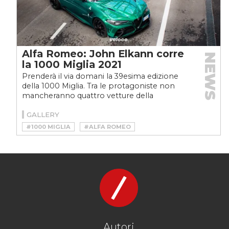
Alfa Romeo: John Elkann corre
NEWS
la 1000 Miglia 2021
Prenderà il via domani la 39esima edizione
della 1000 Miglia. Tra le protagoniste non
mancheranno quattro vetture della
collezione storica di...
GALLERY
#1000 MIGLIA
#ALFA ROMEO
Autori