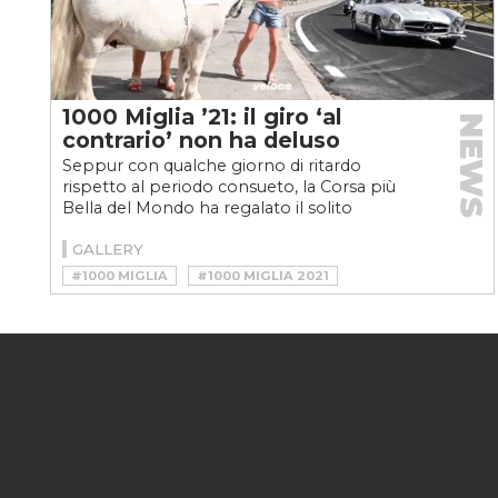
1000 Miglia ’21: il giro ‘al
NEWS
contrario’ non ha deluso
Seppur con qualche giorno di ritardo
rispetto al periodo consueto, la Corsa più
Bella del Mondo ha regalato il solito
spettacolo mozzafiato,...
GALLERY
#1000 MIGLIA
#1000 MIGLIA 2021
#AUTO CLASSICHE
#CLASSIC
#GARA DI REGOLARITÀ
#MOTORSPORT
#VINTAGE