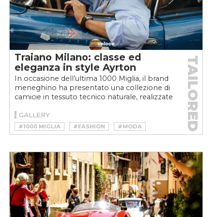
Traiano Milano: classe ed
TAILORED
eleganza in style Ayrton
In occasione dell’ultima 1000 Miglia, il brand
meneghino ha presentato una collezione di
camicie in tessuto tecnico naturale, realizzate
in collaborazione...
GALLERY
#1000 MIGLIA
#FASHION
#MODA
#TRAIANO MILANO