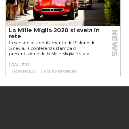
La Mille Miglia 2020 si svela in
NEWS
rete
In seguito all’annullamento del Salone di
Ginevra, la conferenza stampa di
presentazione della Mille Miglia è stata
trasmessa in diretta streaming....
GALLERY
#1000 MIGLIA
#AUTO STORICHE
#MILLE MIGLIA
#MILLE MIGLIA 2020
#REGISTRO 1000 MIGLIA
#REGOLARITÀ
#VINTAGE