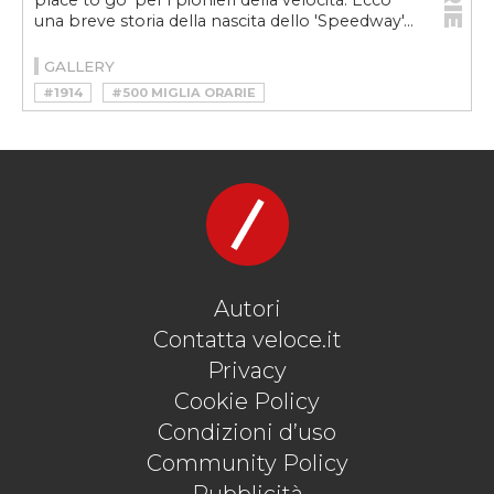
place to go' per i pionieri della velocità. Ecco
una breve storia della nascita dello 'Speedway'...
GALLERY
#1914
#500 MIGLIA ORARIE
#ART ARFONS
#BLITZEN BENZ 2
#BLUE FLAME
#BONNEVILE
#BONNEVILLE SALT FLATS
#BONNEVILLE SPEEDWAY
#CRAIG BREEDLOVE
#DENISE MUELLER- KORENEK
#DRAGSTER
#RECORD DI VELOCITÀ
#SPEED RECORD
#SPEED WEEK
#SPIRIT OF AMERICA SONIC 1
#TEDDY TETZLAFF
#THE GREEN MONSTER
Autori
#W. D. RISHEL
Contatta veloce.it
Privacy
Cookie Policy
Condizioni d’uso
Community Policy