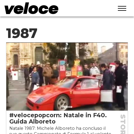
1987
#velocepopcorn: Natale in F40.
STORIE
Guida Alboreto
Natale 1987: Michele Alboreto ha concluso il