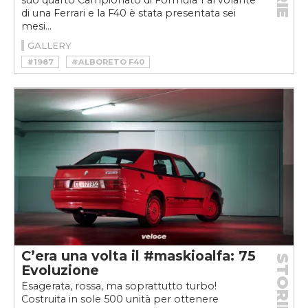
suo quarto Campionato di Formula 1 al volante
di una Ferrari e la F40 è stata presentata sei
mesi...
GALLERY
#1987
#ALBORETO F40
#ALBORETO GUIDA LA FERRARI F40
#EZIO ZERMIANI
#FERRARI F40
#MICHELE ALBORETO
C’era una volta il #maskioalfa: 75
STORIE
Evoluzione
Esagerata, rossa, ma soprattutto turbo!
Costruita in sole 500 unità per ottenere