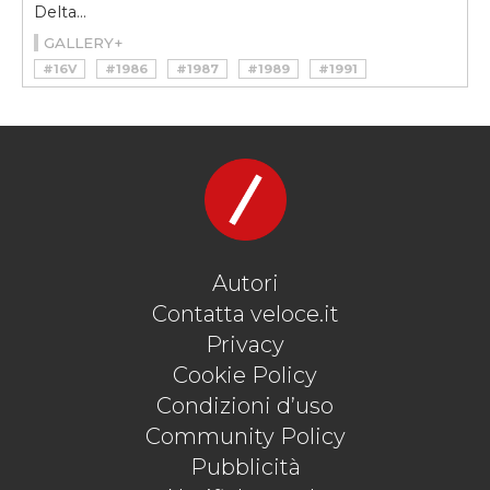
Delta...
GALLERY+
#16V
#1986
#1987
#1989
#1991
#1993
#1994
#4WD
#4X4
#8V
#DELTA
#DELTA HF INTEGRALE
#EVO
#GARRETT
#GRUPPO B
#HOTHATCH
#INTEGRALE
#LANCIA
#MAGGIORA
#MOTORSPORT
#RALLY
#S4
#THEMA
#WRC
Autori
Contatta veloce.it
Privacy
Cookie Policy
Condizioni d’uso
Community Policy
Pubblicità