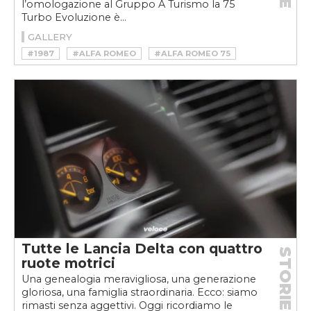
l’omologazione al Gruppo A Turismo la 75
Turbo Evoluzione è...
GALLERY
#1987
#ALFA ROMEO
#ALFA ROMEO 75
#ALFA ROMEO 75 1.8 TURBO EVOLUZIONE
#ALFA ROMEO 75 EVOLUZIONE
#C’ERA UNA VOLTA IL MASCHIO ALFA
#MASCHIO ALFA
#MASKIOALFA
Tutte le Lancia Delta con quattro
STORIE
ruote motrici
Una genealogia meravigliosa, una generazione
gloriosa, una famiglia straordinaria. Ecco: siamo
rimasti senza aggettivi. Oggi ricordiamo le