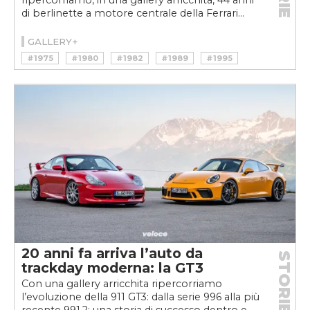
ripercorriamo, in una gallery arricchita, 44 anni
di berlinette a motore centrale della Ferrari...
GALLERY+
#1975
#1980
#1982
#1989
#1995
#1999
#2004
#2009
#2015
#2019
#204 GTB TURBO
#208 GTB
#308
#308 GTB QUATTROVALVOLE
#328
#328 GTB
#348
#348 TB
#360 MODENA
#458 ITALIA
#F355
#F430
#F8 TRIBUTO
#FERRARI
#GRANTURISMO
#GT
#GTB TURBO
#MANETTINO
#PININFARINA
#STORY
#SUPERCAR
#TURBO
#V8
#VINTAGE
20 anni fa arriva l’auto da
STORIE
trackday moderna: la GT3
Con una gallery arricchita ripercorriamo
l’evoluzione della 911 GT3: dalla serie 996 alla più
recente 991.2; una storia di successo dentro e...