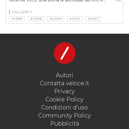
GALLERY+
#1999
#2006
#2009
#2013
#2017
#911
#991
#996
#997
#GT3
#PORSCHE
#TOURING
#TRACKDAY
Autori
Contatta veloce.it
Privacy
Cookie Policy
Condizioni d’uso
Community Policy
Pubblicità