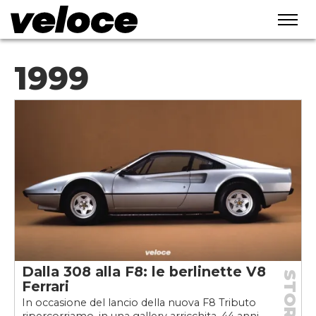
1999
Dalla 308 alla F8: le berlinette V8
STORIE
Ferrari
In occasione del lancio della nuova F8 Tributo