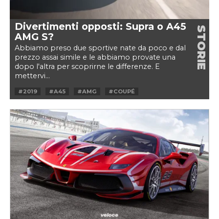
Divertimenti opposti: Supra o A45
STORIE
AMG S?
Abbiamo preso due sportive nate da poco e dal
prezzo assai simile e le abbiamo provate una
dopo l'altra per scoprirne le differenze. E
mettervi...
#2019
#A45
#AMG
#COUPÉ
#HOTHATCH
#MERCEDES
#SPORTSCAR
#SUPRA
#TOYOTA
#VS