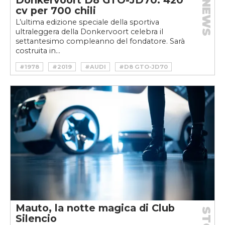
Donkervoort D8 GTO-JD70: 420
NEWS
cv per 700 chili
L’ultima edizione speciale della sportiva
ultraleggera della Donkervoort celebra il
settantesimo compleanno del fondatore. Sarà
costruita in...
#1978
#2019
#AUDI
#D8 GTO-JD70
#DONKERVOORT
#JOOP DONKERVOORT
#LOTUS SEVEN
#Q3
#RS
#SUPERCAR
#TRACKDAY
Mauto, la notte magica di Club
Silencio