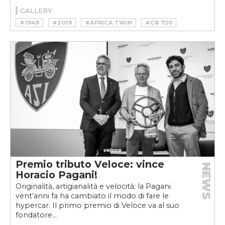
GALLERY
#1949
#2019
#AFRICA TWIN
#CB 750
#HONDA
#HONDA CB 750
#MOTO
#RECORD
#SUPER CUB
#VFR1200F
Premio tributo Veloce: vince
NEWS
Horacio Pagani!
Originalità, artigianalità e velocità; la Pagani
vent’anni fa ha cambiato il modo di fare le
hypercar. Il primo premio di Veloce va al suo
fondatore...