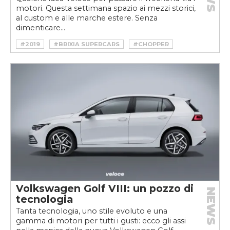
motori. Questa settimana spazio ai mezzi storici,
al custom e alle marche estere. Senza
dimenticare...
#2019
#BRIXIA SUPERCARS
#CHOPPER
#HOTROD
#HYUNDAI
#MAHINDRA
#MOTORS WORLD
#MUSCLE CAR
#SALONE AUTO E MOTO D'EPOCA PADOVA
Volkswagen Golf VIII: un pozzo di
NEWS
tecnologia
Tanta tecnologia, uno stile evoluto e una
gamma di motori per tutti i gusti: ecco gli assi