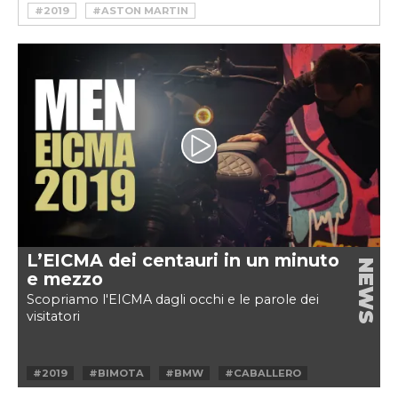
#2019
#ASTON MARTIN
#ASTON MARTIN DBX
#DBX
#SUV
#V8
L’EICMA dei centauri in un minuto
NEWS
e mezzo
Scopriamo l'EICMA dagli occhi e le parole dei
visitatori
#2019
#BIMOTA
#BMW
#CABALLERO
#DUCATI
#EICMA
#HONDA
#KTM