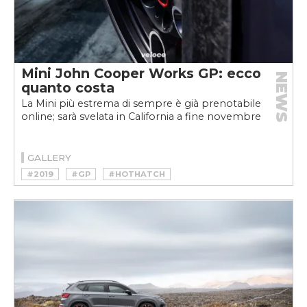
Mini John Cooper Works GP: ecco
NEWS
quanto costa
La Mini più estrema di sempre è già prenotabile
online; sarà svelata in California a fine novembre
GALLERY
#2019
#GP
#HOTHATCH
#JOHN COOPER WORKS
#MINI
#MINI JOHN COOPER WORKS GP
#NÜRBURGRING
#TRACKDAY