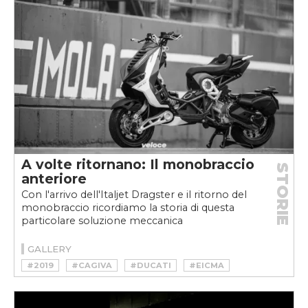
A volte ritornano: Il monobraccio
STORIE
anteriore
Con l'arrivo dell'Italjet Dragster e il ritorno del
monobraccio ricordiamo la storia di questa
particolare soluzione meccanica
GALLERY
#2019
#CAGIVA
#DUCATI
#EICMA
#GILERA
#HONDA ELF
#ITALJET
#MONOBRACCIO
#VESPA
#YAMHA