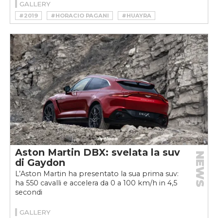
GALLERY
#2019
#HORACIO PAGANI
#HUAYRA
#MILANO AUTOCLASSICA
#PAGANI
#TRIBUTO VELOCE
#ZONDA
Aston Martin DBX: svelata la suv
NEWS
di Gaydon
L’Aston Martin ha presentato la sua prima suv:
ha 550 cavalli e accelera da 0 a 100 km/h in 4,5
secondi
GALLERY