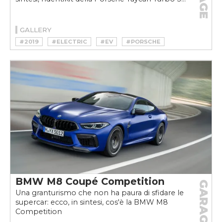
GALLERY
#2019
#ELECTRIC
#EV
#PORSCHE
#TAYCAN
#TURBO S
#VELOCEKW
BMW M8 Coupé Competition
GARAGE
Una granturismo che non ha paura di sfidare le
supercar: ecco, in sintesi, cos'è la BMW M8
Competition