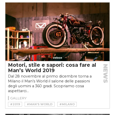
#MOTO
#SUZUKI
#YAMAHA
Motori, stile e sapori: cosa fare al
NEWS
Man’s World 2019
Dal 28 novembre al primo dicembre torna a
Milano il Man’s World il salone delle passioni
degli uomini a 360 gradi. Scopriamo cosa
aspettarci...
GALLERY
#2019
#MAN’S WORLD
#MILANO