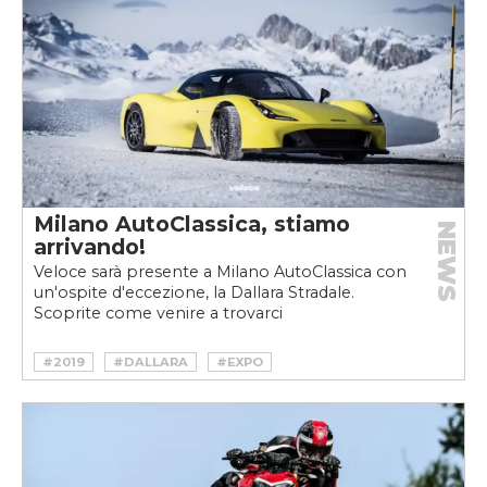
#MICHAEL LEITERS
#ROMA
Milano AutoClassica, stiamo
NEWS
arrivando!
Veloce sarà presente a Milano AutoClassica con
un'ospite d'eccezione, la Dallara Stradale.
Scoprite come venire a trovarci
#2019
#DALLARA
#EXPO
#MILANO AUTOCLASSICA
#STRADALE
#TRIBUTO VELOCE