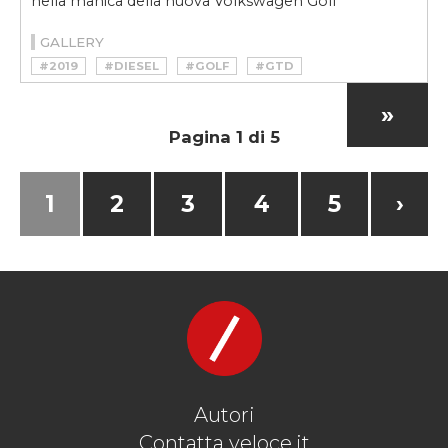
nella manica della nuova Volkswagen Golf
GALLERY
#2019
#DIESEL
#GOLF
#GTD
#GTE
#GTI
#HYBRID
#VOLKSWAGEN
#VOLKSWAGEN GOLF
»
Pagina 1 di 5
1
2
3
4
5
›
Autori
Contatta veloce.it