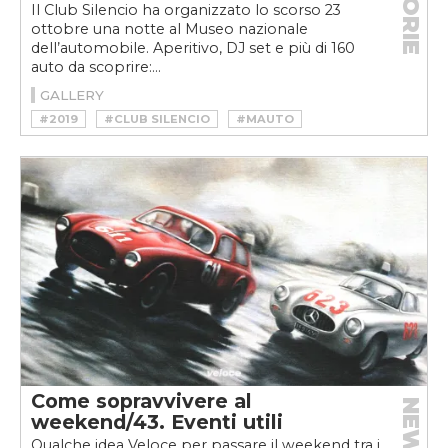
STORIE
Il Club Silencio ha organizzato lo scorso 23
ottobre una notte al Museo nazionale
dell’automobile. Aperitivo, DJ set e più di 160
auto da scoprire:...
GALLERY
#2019
#CLUB SILENCIO
#MAUTO
#MUSEO
#NOTTE AL MUSEO
#TORINO CLUB SILENCIO
Come sopravvivere al
NEWS
weekend/43. Eventi utili
Qualche idea Veloce per passare il weekend tra i