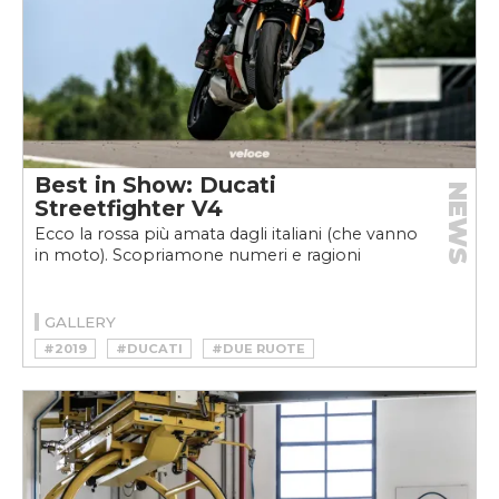
Best in Show: Ducati
NEWS
Streetfighter V4
Ecco la rossa più amata dagli italiani (che vanno
in moto). Scopriamone numeri e ragioni
GALLERY
#2019
#DUCATI
#DUE RUOTE
#EICMA
#MOTO
#NAKED
#STREETFIGHTER V4S