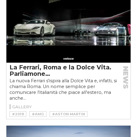
La Ferrari, Roma e la Dolce Vita.
NEWS
Parliamone…
La nuova Ferrari s'ispira alla Dolce Vita e, infatti, si
chiama Roma. Un nome semplice per
comunicare l'italianità che piace all'estero, ma
anche...
GALLERY
#2019
#AMG
#ASTON MARTIN
#DOLCE VITA
#F8 TRIBUTO
#FERRARI
#FLAVIO MANZONI
#GRAN TURISMO
#GT
#MARANELLO
#MASERATI