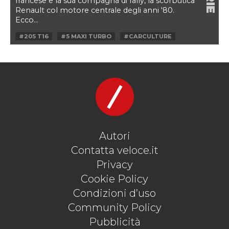
francese e la sua compagna di rally, la scorbutica
Renault col motore centrale degli anni '80.
Ecco...
#205 T16
#5 MAXI TURBO
#CARCULTURE
#JABOUILLE
#MEGANE
#PEUGEOT
#RAGNOTTI
#RALLY
#RENAULT 5 TURBO
#RS
#TURBO SAGA
#WRC
Autori
Contatta veloce.it
Privacy
Cookie Policy
Condizioni d’uso
Community Policy
Pubblicità