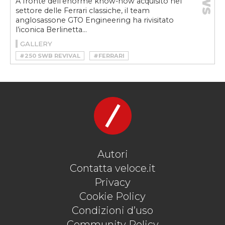
A fronte dell’enorme know-how acquisito nel
settore delle Ferrari classiche, il team
anglosassone GTO Engineering ha rivisitato
l’iconica Berlinetta...
GALLERY
#250 SWB REVIVAL
#FERRARI
#FERRARI 250 SWB
#FERRARI 250 SWB REVIVAL
#GTO ENGINEERING
#RESTOMOD
#RESTOMOD FERRARI
#V12 COLOMBO
#VINTAGE
Autori
Contatta veloce.it
Privacy
Cookie Policy
Condizioni d’uso
Community Policy