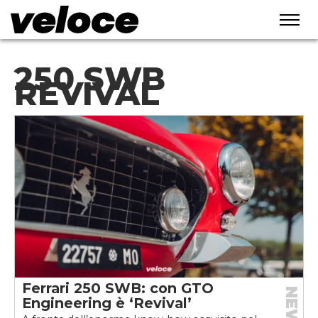
250 SWB
REVIVAL
Ferrari 250 SWB: con GTO
NEWS
Engineering è ‘Revival’