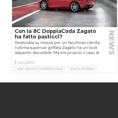
Con la 8C DoppiaCoda Zagato
NEWS
ha fatto pasticci?
Realizzata su misura per un facoltoso cliente,
l’ultima supercar griffata Zagato ha un look
alquanto discutibile. Ma era proprio il caso di
intervenire...
GALLERY
#8C ZAGATO DOPPIACODA
#ALFA ROMEO
#ALFA ROMEO 8C COMPETIZIONE