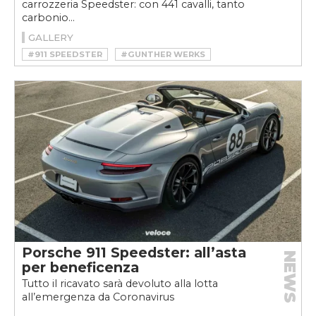
carrozzeria Speedster: con 441 cavalli, tanto
carbonio...
GALLERY
#911 SPEEDSTER
#GUNTHER WERKS
#GUNTHER WERKS 993
#GUNTHER WERKS 993 SPEEDSTER
#PORSCHE 911
#RESTOMOD
#RESTOMOD PORSCHE
#ROSTOMOD 911
Porsche 911 Speedster: all’asta
NEWS
per beneficenza
Tutto il ricavato sarà devoluto alla lotta
all’emergenza da Coronavirus