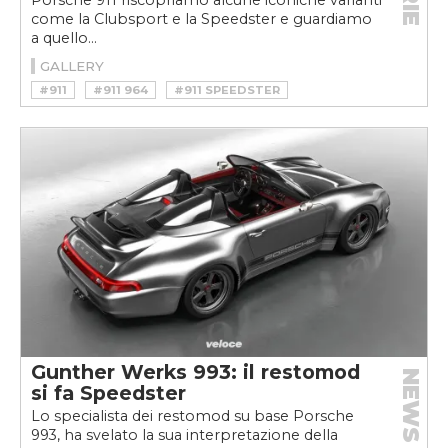
Porsche 911 riscopriamo alcune iconiche varianti
come la Clubsport e la Speedster e guardiamo
a quello...
GALLERY
#911
#911 964
#911 SPEEDSTER
#PORSCHE
#PORSCHE 911
#PORSCHE 911 964
#PORSCHE 911 CARRERA 4
#PORSCHE 911 CLUBSPORT
#PORSCHE 911 SPEEDSTER
Gunther Werks 993: il restomod
NEWS
si fa Speedster
Lo specialista dei restomod su base Porsche
993, ha svelato la sua interpretazione della