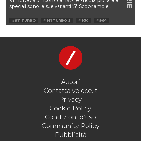
911 Turbo è un'icona dal 1974 e ancora più rare e
speciali sono le sue varianti 'S'. Scopriamole...
#911 TURBO
#911 TURBO S
#930
#964
#991
#993
#996
#997
#FLACHBAU
#FLAT-SIX
#FLATNOSE
#PORSCHE
#PORSCHE 911
#PORSCHE 911 TURBO S
#TURBO
#TURBO S
Autori
Contatta veloce.it
Privacy
Cookie Policy
Condizioni d’uso
Community Policy
Pubblicità