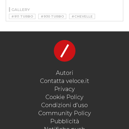
GALLERY
#911 TURBO
#930 TURBO
#CHEVELLE
#CHEVROLET
#COUNTACH
#COUNTACH LP400
#FLAT-SIX
#GANDINI
#LAMBORGHINI
#LP400
#MALAISE ERA
#MONSTER OF SPEED
#MUSCLE CAR
#PORSCHE
#SPORSTCAR
#SUPERCAR
#TURBO
#V12
#V8
Autori
Contatta veloce.it
Privacy
Cookie Policy
Condizioni d’uso
Community Policy
Pubblicità