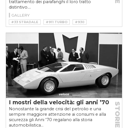
trattamento dei parafanghi il loro tratto
distintivo....
GALLERY
#33 STRADALE
#911 TURBO
#930
#930 TURBO
#ALFA ROMEO
#ALFA ROMEO 33 STRADALE
#ASTON MARTIN
#ASTON MARTIN ONE-77
#BLACK SERIES
#JUKE R
#MASERATI
#MASERATI SHAMAL
#MERCEDES AMG
#MERCEDES SL65 AMG BLACK SERIES
#NISSAN
#NISSAN JUKE R
#PORSCHE 911 TURBO 3.3
#SHAMAL
#SL 65 AMG
#SPARAFANGATE
#SPARAFANGAWEEK
#VOLKSWAGEN GOLF RALLYE
I mostri della velocità: gli anni ’70
STORIE
Nonostante la grande crisi del petrolio e una
sempre maggiore attenzione ai consumi e alla
sicurezza gli Anni '70 regalano alla storia
automobilistica...