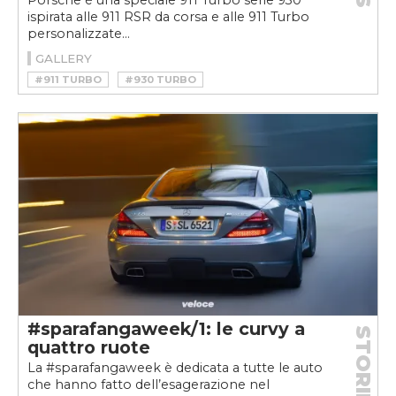
Porsche è una speciale 911 Turbo serie 930
ispirata alle 911 RSR da corsa e alle 911 Turbo
personalizzate...
GALLERY
#911 TURBO
#930 TURBO
#DANIEL ARSHAM
#PORSCHE 911
#PORSCHE 911 TURBO
#PORSCHE 930 TURBO
#sparafangaweek/1: le curvy a
STORIE
quattro ruote
La #sparafangaweek è dedicata a tutte le auto
che hanno fatto dell’esagerazione nel